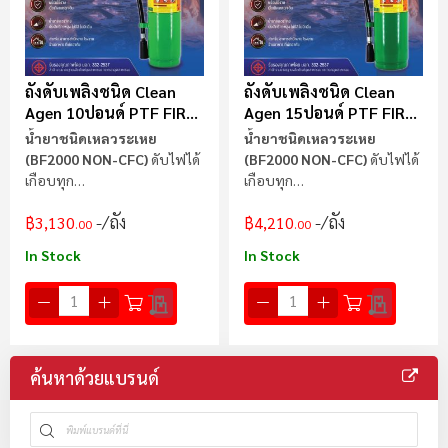
ถังดับเพลิงชนิด Clean
ถังดับเพลิงชนิด Clean
Agen 10ปอนด์ PTF FIRE
Agen 15ปอนด์ PTF FIRE
( สีเขียว)
(สีเขียว)
น้ำยาชนิดเหลวระเหย
น้ำยาชนิดเหลวระเหย
(BF2000 NON-CFC)
ดับไฟได้
(BF2000 NON-CFC)
ดับไฟได้
เกือบทุก
เกือบทุก
ประเภท A B C
ยกเว้น
CLASS
ประเภท A B C
ยกเว้น
CLASS
/ถัง
/ถัง
฿3,130
฿4,210
K
K
.00
.00
In Stock
In Stock
ค้นหาด้วยแบรนด์