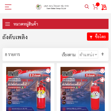
My 
ข้าม
ไป
หมวดหมู่สินค้า
ที่
เนื้อหา
ถังดับเพลิง
ซื้อโดย
ตั้ง
8
รายการ
เรียงตาม
ค่า
ตา
ลำ
มา
ไป
น้