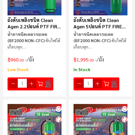
ถังดับเพลิงชนิด Clean
ถังดับเพลิงชนิด Clean
Agen 2.2ปอนด์ PTF FIRE
Agen 5ปอนด์ PTF FIRE
(สีเขียว)
(สีเขียว)
น้ำยาชนิดเหลวระเหย
น้ำยาชนิดเหลวระเหย
(BF2000 NON-CFC)
ดับไฟได้
(BF2000 NON-CFC)
ดับไฟได้
เกือบทุก
เกือบทุก
ประเภท A B C
ยกเว้น
CLASS
ประเภท A B C
ยกเว้น
CLASS
/ถัง
/ถัง
฿960
฿1,995
K
K
.00
.00
Low Stock
In Stock