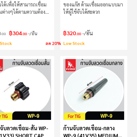
อมได้เพื่อให้สามารถเชื่อม
ของแก๊ส ด้ามเชื่อมออกแบบมา
มต่างๆได้ตามความต้องก
ให้ผู้ใช้จับได้สะดวก
องผู้ใช้
฿304
฿320
/อัน
0
/อัน
.00
.00
.00
Stock
ลด 20%
Low Stock
จับลวดเชื่อม-สั้น WP-
ก้านจับลวดเชื่อม-กลาง
41V33) SHORT CAP
WP-9 (41V35) MEDIUM