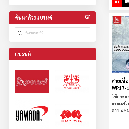
ตาร
ใน
มุม
ค้นหาด้วยแบรนด์
มอ
แบรนด์
สายเชื่
WP17-
ใช้กระแ
กระแสไ
สาย 4.5