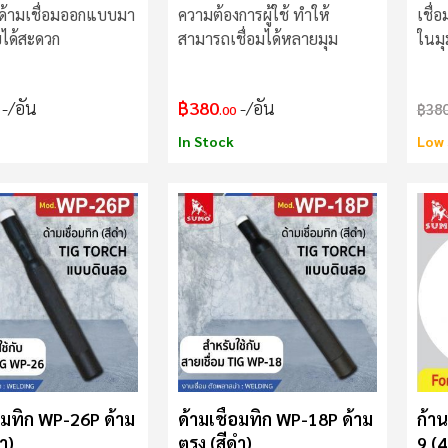
ด้ามเชื่อมออกแบบมา
ความต้องการผู้ใช้ ทำให้
เชื่
ับได้สะดวก
สามารถเชื่อมได้หลายมุม
ในมุ
การข
/อัน
฿380
/อัน
฿38
.00
In Stock
Low 
่อมทิก WP-26P ด้าม
ด้ามเชื่อมทิก WP-18P ด้าม
ก้าน
ำ)
ตรง (สีดำ)
9 (