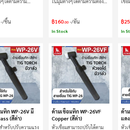
างๆได้ตามความ
ในมุมต่างๆได้ตามความต้องก
เชื่
งผู้ใช้
การของผู้ใช้
/ชิ้น
฿160
/อัน
฿25
.00
In Stock
In S
่อมทิก WP-26V มี
ด้ามเชื่อมทิก WP-26VF
ด้าม
ass (สีดำ)
Copper (สีดำ)
แดง
ว้สำหรับปรับความแรง
หัวเชื่อมสามารถปรับได้ตาม
หัวเ