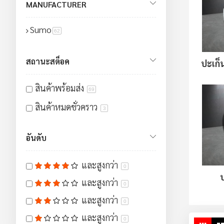
MANUFACTURER
ข้อต่อ
9
Sumo
ปลอกสายเชื่อม
สินค้า
62
1
สถานะสต็อค
ปะเก็
สินค้าพร้อมส่ง
69
สินค้าหมดชั่วคราว
3
อันดับ
และสูงกว่า
0
และสูงกว่า
0
และสูงกว่า
0
และสูงกว่า
0
ดู