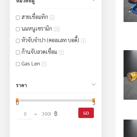
หมวดหมู่
สายเชื่อมทิก
6
นมหนูเซรามิก
16
หัวจับจำปา (คอลเลท บอดี้)
4
ก้านจับลวดเชื่อม
5
Gas Len
5
Gas Len Insulator
2
ราคา
ด้ามเชื่อมทิก
12
จำปา (คอลเลท)
5
0
3000
ปะเก็นเทปล่อน (Gasket)
2
–
฿
GO
สวิตซ์ควบคุม
4
สายยางอาร์กอน
1