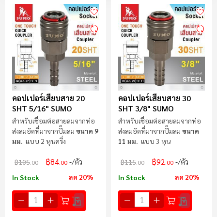
ลำ
มา
ไป
น้
คอปเปอร์เสียบสาย 20
คอปเปอร์เสียบสาย 30
SHT 5/16" SUMO
SHT 3/8" SUMO
สำหรับเชื่อมต่อสายลมจากท่อ
สำหรับเชื่อมต่อสายลมจากท่อ
ส่งลมอัดที่มาจากปั๊มลม
ขนาด 9
ส่งลมอัดที่มาจากปั๊มลม
ขนาด
มม.
แบบ 2 หุนครึ่ง
11 มม.
แบบ 3 หุน
฿84
฿92
/ตัว
/ตัว
฿105
฿115
.00
.00
.00
.00
ลด 20%
ลด 20%
In Stock
In Stock