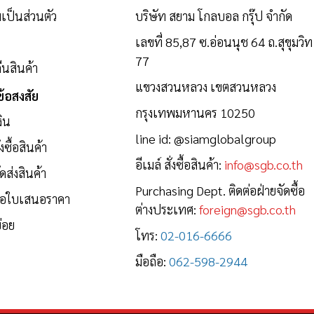
ป็นส่วนตัว
บริษัท สยาม โกลบอล กรุ๊ป จำกัด
เลขที่ 85,87 ซ.อ่อนนุช 64 ถ.สุขุมวิท
77
นสินค้า
แขวงสวนหลวง เขตสวนหลวง
้อสงสัย
กรุงเทพมหานคร 10250
งิน
line id:
@siamglobalgroup
งซื้อสินค้า
อีเมล์ สั่งซื้อสินค้า:
info@sgb.co.th
ดส่งสินค้า
Purchasing Dept. ติดต่อฝ่ายจัดซื้อ
ขอใบเสนอราคา
ต่างประเทศ:
foreign@sgb.co.th
่อย
โทร:
02-016-6666
มือถือ:
062-598-2944