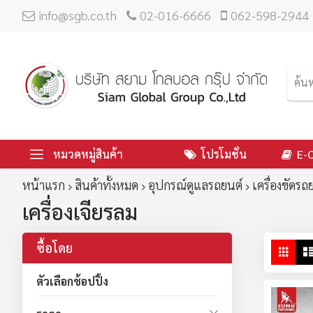
info@sgb.co.th
02-016-6666
062-598-2944
หมวดหมู่สินค้า
โปรโมชั่น
E-
หน้าแรก
สินค้าทั้งหมด
อุปกรณ์ดูแลรถยนต์
เครื่องขัดรถ
เครื่องเจียรลม
ซื้อโดย
ดู
ตาร
ใน
ตัวเลือกช้อปปิ้ง
มุม
มอ