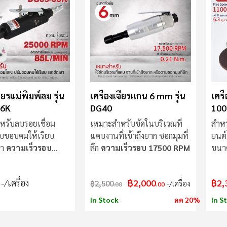
จียรแม่พิมพ์ลม รุ่น
เครื่องเจียรแกน 6 mm รุ่น
เครื
06K
DG40
100
หรับลบรอยเชื่อม
เหมาะสำหรับขัดในบริเวณที่
สำห
ับขอบคมให้เรียบ
แคบงานที่เข้าถึงยาก ซอกมุมที่
ยนต์
งา
ความเร็วรอบ
ลึก
ความเร็วรอบ 17500 RPM
ขนา
RPM
110
/เครื่อง
฿2,000
฿2,
฿2,500
/เครื่อง
.00
.00
In Stock
ลด 20%
In S