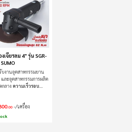
มาก
ไป
น้อย
่องเจียรลม 4" รุ่น SGR-
 SUMO
รับงานอุตสาหกรรมยาน
 และอุตสาหกรรมการผลิต
ดกลาง
ความเร็วรอบ
00RPM
300
/เครื่อง
.00
tock