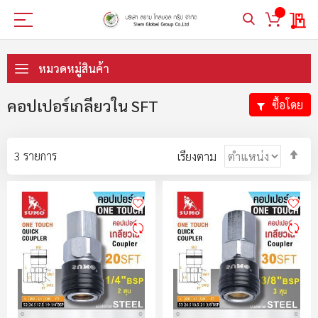
My 
ข้าม
ไป
หมวดหมู่สินค้า
ที่
เนื้อหา
คอปเปอร์เกลียวใน SFT
ซื้อโดย
ตั้ง
3
รายการ
เรียงตาม
ค่า
ตา
ลำ
มา
ไป
น้