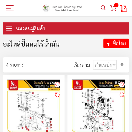
My 
ข้าม
ไป
หมวดหมู่สินค้า
ที่
เนื้อหา
อะไหล่ปั๊มลมไร้น้ำมัน
ซื้อโดย
ตั้ง
4
รายการ
เรียงตาม
ค่า
ตา
ลำ
มา
ไป
น้