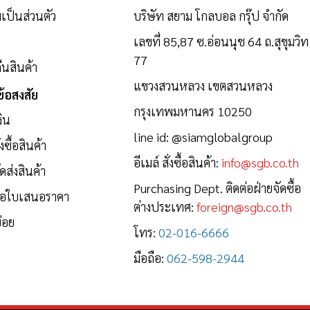
ป็นส่วนตัว
บริษัท สยาม โกลบอล กรุ๊ป จำกัด
เลขที่ 85,87 ซ.อ่อนนุช 64 ถ.สุขุมวิท
77
นสินค้า
แขวงสวนหลวง เขตสวนหลวง
้อสงสัย
กรุงเทพมหานคร 10250
งิน
line id:
@siamglobalgroup
งซื้อสินค้า
อีเมล์ สั่งซื้อสินค้า:
info@sgb.co.th
ดส่งสินค้า
Purchasing Dept. ติดต่อฝ่ายจัดซื้อ
ขอใบเสนอราคา
ต่างประเทศ:
foreign@sgb.co.th
่อย
โทร:
02-016-6666
มือถือ:
062-598-2944