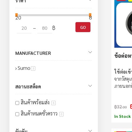
ราคา
20
80
–
฿
GO
MANUFACTURER
ข้อต่อหน
Sumo
สินค้า
3
ใช้ต่อเข้
จากวัสดุ
ภายนอกหุ
สถานะสต็อค
สินค้าพร้อมส่ง
6
฿32
.00
สินค้าหมดชั่วคราว
0
In Stock
อันดับ