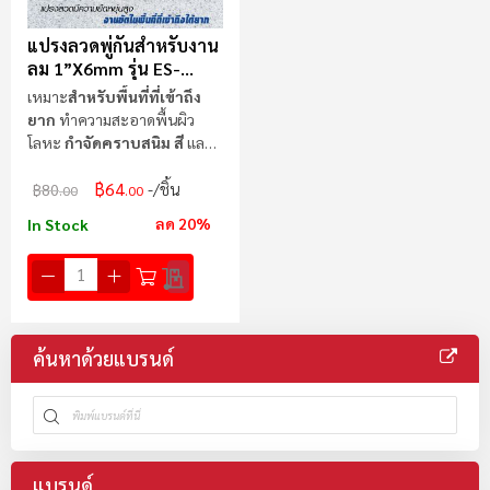
แปรงลวดพู่กันสำหรับงาน
ลม 1”x6mm รุ่น ES-
0101P SUMO
เหมาะ
สำหรับพื้นที่ที่เข้าถึง
ยาก
ทำความสะอาดพื้นผิว
โลหะ
กำจัดคราบสนิม สี
และ
สิ่งสกปรกต่างๆ
฿64
/ชิ้น
฿80
.00
.00
ลด 20%
In Stock
ค้นหาด้วยแบรนด์
แบรนด์