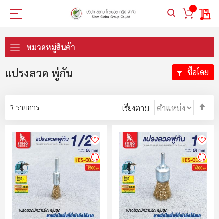
My 
ข้าม
ไป
หมวดหมู่สินค้า
ที่
เนื้อหา
แปรงลวด พู่กัน
ซื้อโดย
ตั้ง
3
รายการ
เรียงตาม
ค่า
ตา
ลำ
มา
ไป
น้