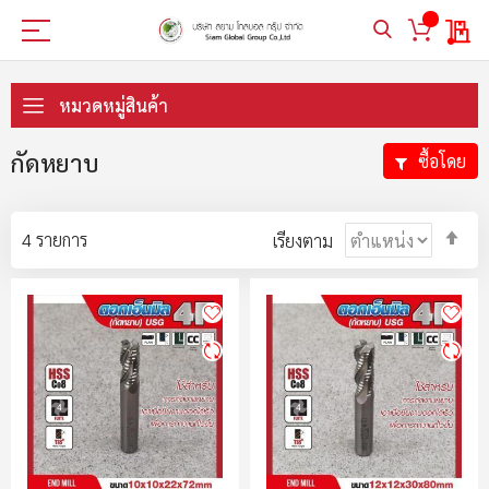
My 
ข้าม
ไป
หมวดหมู่สินค้า
ที่
เนื้อหา
กัดหยาบ
ซื้อโดย
ตั้ง
4
รายการ
เรียงตาม
ค่า
ตา
ลำ
มา
ไป
น้