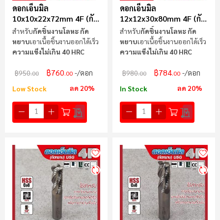
ดอกเอ็นมิล
ดอกเอ็นมิล
10x10x22x72mm 4F (กัด
12x12x30x80mm 4F (กัด
หยาบ) USG
หยาบ) USG
สำหรับ
กัดชิ้นงานโลหะ กัด
สำหรับ
กัดชิ้นงานโลหะ กัด
หยาบ
เอาเนื้อชิ้นงานออกได้เร็ว
หยาบ
เอาเนื้อชิ้นงานออกได้เร็ว
ความแข็งไม่เกิน 40 HRC
ความแข็งไม่เกิน 40 HRC
฿760
฿784
/ดอก
/ดอก
฿950
฿980
.00
.00
.00
.00
ลด 20%
ลด 20%
Low Stock
In Stock