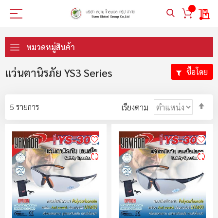
My 
ข้าม
ไป
หมวดหมู่สินค้า
ที่
เนื้อหา
แว่นตานิรภัย YS3 Series
ซื้อโดย
ตั้ง
5
รายการ
เรียงตาม
ค่า
ตา
ลำ
มา
ไป
น้