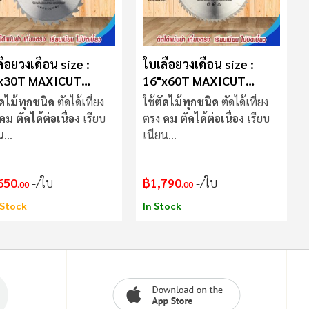
ื่อยวงเดือน size :
ใบเลื่อยวงเดือน size :
x30T MAXICUT
16"x60T MAXICUT
cut
Procut
ัดไม้ทุกชนิด
ตัดได้เที่ยง
ใช้
ตัดไม้ทุกชนิด
ตัดได้เที่ยง
คม ตัดได้ต่อเนื่อง
เรียบ
ตรง
คม ตัดได้ต่อเนื่อง
เรียบ
น
เนียน
ื่อย
ไม่แกว่งขณะตัด
ใบเลื่อย
ไม่แกว่งขณะตัด
650
/ใบ
฿1,790
/ใบ
.00
.00
Stock
In Stock