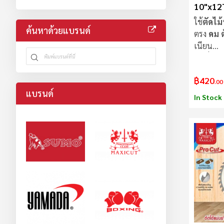
10"x12
Procut
ใช้
ตัดไม้
ค้นหาด้วยแบรนด์
ตรง
คม ตั
เนียน
ใบเลื่อย
ไ
฿420
.00
แบรนด์
In Stock