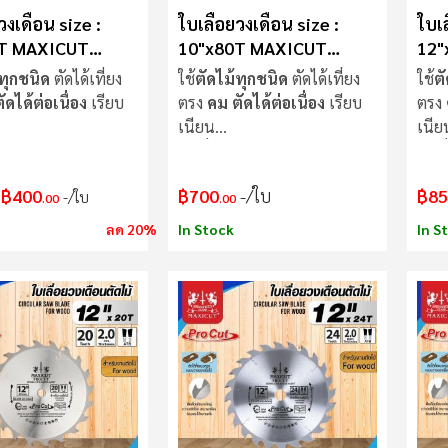
วงเดือน size :
ใบเลื่อยวงเดือน size :
ใบเล
T MAXICUT
10"x80T MAXICUT
12"
Procut
Pro
ทุกชนิด
ตัดได้เที่ยง
ใช้
ตัดไม้ทุกชนิด
ตัดได้เที่ยง
ใช้
ต
ดได้ต่อเนื่อง
เรียบ
ตรง
คม ตัดได้ต่อเนื่อง
เรียบ
ตรง
เนียน
เนีย
ม่แกว่งขณะตัด
ใบเลื่อย
ไม่แกว่งขณะตัด
ใบเล
฿400
฿700
/ใบ
฿85
/ใบ
.00
.00
ลด 20%
In Stock
In S