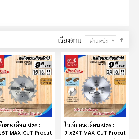
ตั้ง
เรียงตาม
ค่า
ตาม
ลำดับ
มาก
ไป
น้อย
ื่อยวงเดือน size :
ใบเลื่อยวงเดือน size :
16T MAXICUT Procut
9"x24T MAXICUT Procut