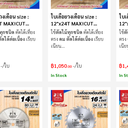
วงเดือน size :
ใบเลื่อยวงเดือน size :
ใบเล
T MAXICUT
12"x24T MAXICUT
12"
Procut
Pro
ทุกชนิด
ตัดได้เที่ยง
ใช้
ตัดไม้ทุกชนิด
ตัดได้เที่ยง
ใช้
ต
ดได้ต่อเนื่อง
เรียบ
ตรง
คม ตัดได้ต่อเนื่อง
เรียบ
ตรง
เนียน
เนีย
ม่แกว่งขณะตัด
ใบเลื่อย
ไม่แกว่งขณะตัด
ใบเล
/ใบ
฿1,050
/ใบ
฿1,
.00
In Stock
In S