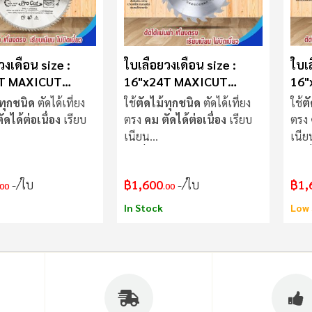
วงเดือน size :
ใบเลื่อยวงเดือน size :
ใบเล
T MAXICUT
16"x24T MAXICUT
16"
Procut
Pro
ทุกชนิด
ตัดได้เที่ยง
ใช้
ตัดไม้ทุกชนิด
ตัดได้เที่ยง
ใช้
ต
ดได้ต่อเนื่อง
เรียบ
ตรง
คม ตัดได้ต่อเนื่อง
เรียบ
ตรง
เนียน
เนีย
ม่แกว่งขณะตัด
ใบเลื่อย
ไม่แกว่งขณะตัด
ใบเล
/ใบ
฿1,600
/ใบ
฿1,
.00
.00
In Stock
Low 