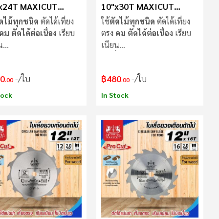
x24T MAXICUT
10"x30T MAXICUT
er cut
Procut
ัดไม้ทุกชนิด
ตัดได้เที่ยง
ใช้
ตัดไม้ทุกชนิด
ตัดได้เที่ยง
คม ตัดได้ต่อเนื่อง
เรียบ
ตรง
คม ตัดได้ต่อเนื่อง
เรียบ
น
เนียน
ื่อย
ไม่แกว่งขณะตัด
ใบเลื่อย
ไม่แกว่งขณะตัด
0
/ใบ
฿480
/ใบ
.00
.00
tock
In Stock