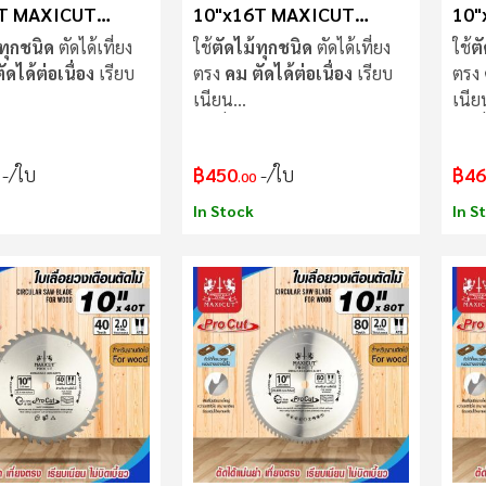
T MAXICUT
10"x16T MAXICUT
10"
Procut
Sup
ทุกชนิด
ตัดได้เที่ยง
ใช้
ตัดไม้ทุกชนิด
ตัดได้เที่ยง
ใช้
ต
ดได้ต่อเนื่อง
เรียบ
ตรง
คม ตัดได้ต่อเนื่อง
เรียบ
ตรง
เนียน
เนีย
ม่แกว่งขณะตัด
ใบเลื่อย
ไม่แกว่งขณะตัด
ใบเล
/ใบ
฿450
/ใบ
฿46
.00
In Stock
In S