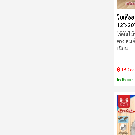
ใบเลื่อย
12"x20
Procut
ใช้
ตัดไม้
ตรง
คม ตั
เนียน
ใบเลื่อย
ไ
฿930
.00
In Stock