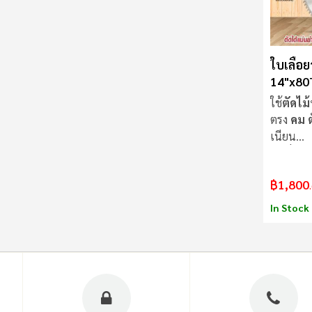
ใบเลื่อย
14"x80
Procut
ใช้
ตัดไม้
ตรง
คม ตั
เนียน
ใบเลื่อย
ไ
฿1,800
In Stock