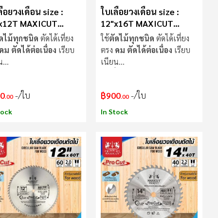
ื่อยวงเดือน size :
ใบเลื่อยวงเดือน size :
x12T MAXICUT
12"x16T MAXICUT
cut
Procut
ัดไม้ทุกชนิด
ตัดได้เที่ยง
ใช้
ตัดไม้ทุกชนิด
ตัดได้เที่ยง
คม ตัดได้ต่อเนื่อง
เรียบ
ตรง
คม ตัดได้ต่อเนื่อง
เรียบ
น
เนียน
ื่อย
ไม่แกว่งขณะตัด
ใบเลื่อย
ไม่แกว่งขณะตัด
0
/ใบ
฿900
/ใบ
.00
.00
tock
In Stock