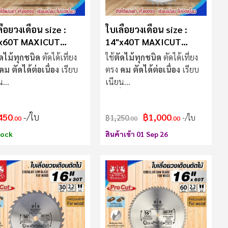
ื่อยวงเดือน size :
ใบเลื่อยวงเดือน size :
x60T MAXICUT
14"x40T MAXICUT
cut
Procut
ัดไม้ทุกชนิด
ตัดได้เที่ยง
ใช้
ตัดไม้ทุกชนิด
ตัดได้เที่ยง
คม ตัดได้ต่อเนื่อง
เรียบ
ตรง
คม ตัดได้ต่อเนื่อง
เรียบ
น
เนียน
ื่อย
ไม่แกว่งขณะตัด
ใบเลื่อย
ไม่แกว่งขณะตัด
450
/ใบ
฿1,000
฿1,250
/ใบ
.00
.00
.00
tock
สินค้าเข้า 01 Sep 26