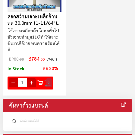
ดอกสว่านเจาะเหล็กก้าน
ลด 30.0mm (1-11/64")
MAXICUT
ใช้เจาะ
เหล็กกล้า โลหะทั่วไป
หัวเจาะทำมุม118 ํ
ทำให้เจาะ
ชิ้นงานได้ง่าย
ทนความร้อนได้
ดี
฿784
/ดอก
฿980
.00
.00
ลด 20%
In Stock
ค้นหาด้วยแบรนด์