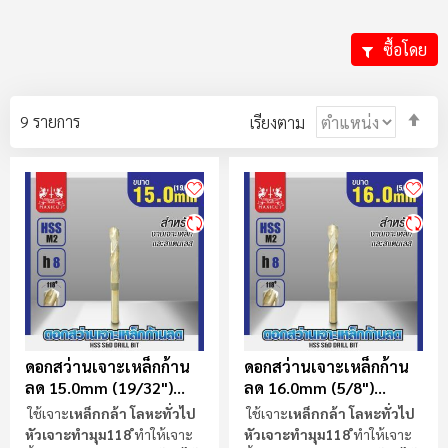
ซื้อโดย
ตั้ง
9
รายการ
เรียงตาม
ค่า
ตา
ลำ
มา
ไป
น้
ดอกสว่านเจาะเหล็กก้าน
ดอกสว่านเจาะเหล็กก้าน
ลด 15.0mm (19/32")
ลด 16.0mm (5/8")
MAXICUT
MAXICUT
ใช้เจาะ
เหล็กกล้า โลหะทั่วไป
ใช้เจาะ
เหล็กกล้า โลหะทั่วไป
หัวเจาะทำมุม118 ํ
ทำให้เจาะ
หัวเจาะทำมุม118 ํ
ทำให้เจาะ