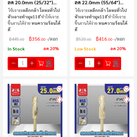
ลด 20.0mm (25/32")
ลด 22.0mm (55/64")
MAXICUT
MAXICUT
ใช้เจาะ
เหล็กกล้า โลหะทั่วไป
ใช้เจาะ
เหล็กกล้า โลหะทั่วไป
หัวเจาะทำมุม118 ํ
ทำให้เจาะ
หัวเจาะทำมุม118 ํ
ทำให้เจาะ
ชิ้นงานได้ง่าย
ทนความร้อนได้
ชิ้นงานได้ง่าย
ทนความร้อนได้
ดี
ดี
฿356
฿416
/ดอก
/ดอก
฿445
฿520
.00
.00
.00
.00
ลด 20%
ลด 20%
In Stock
Low Stock