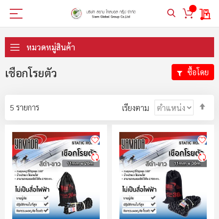
My 
ข้าม
ไป
หมวดหมู่สินค้า
ที่
เนื้อหา
เชือกโรยตัว
ซื้อโดย
ตั้ง
5
รายการ
เรียงตาม
ค่า
ตา
ลำ
มา
ไป
น้