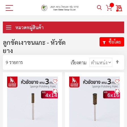
My 
ข้าม
ไป
หมวดหมู่สินค้า
ที่
เนื้อหา
ลูกขัดเงาขนแกะ - หัวขัด
ซื้อโดย
ยาง
ตั้ง
9
รายการ
เรียงตาม
ค่า
ตา
ลำ
มา
ไป
น้