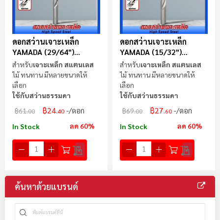
ดอกสว่านเจาะเหล็ก
ดอกสว่านเจาะเหล็ก
YAMADA (29/64")
YAMADA (15/32")
11.5mm
11.9mm
สำหรับ
เจาะเหล็ก สแตนเลส
สำหรับ
เจาะเหล็ก สแตนเลส
ไม้ ทนทาน มีหลายขนาดให้
ไม้ ทนทาน มีหลายขนาดให้
เลือก
เลือก
ใช้กับสว่านธรรมดา
ใช้กับสว่านธรรมดา
฿24
฿27
/ดอก
/ดอก
฿61
฿69
.00
.40
.00
.60
ลด 60%
ลด 60%
In Stock
In Stock
ค้นหาด้วยแบรนด์