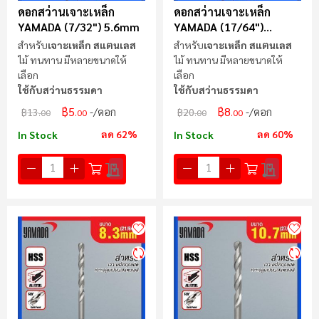
ดอกสว่านเจาะเหล็ก
ดอกสว่านเจาะเหล็ก
YAMADA (7/32") 5.6mm
YAMADA (17/64")
6.8mm
สำหรับ
เจาะเหล็ก สแตนเลส
สำหรับ
เจาะเหล็ก สแตนเลส
ไม้ ทนทาน มีหลายขนาดให้
ไม้ ทนทาน มีหลายขนาดให้
เลือก
เลือก
ใช้กับสว่านธรรมดา
ใช้กับสว่านธรรมดา
฿5
฿8
/ดอก
/ดอก
฿13
฿20
.00
.00
.00
.00
ลด 62%
ลด 60%
In Stock
In Stock