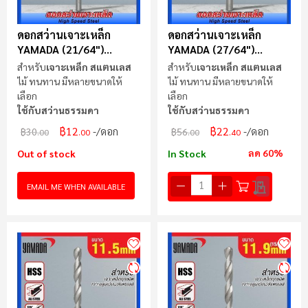
ดอกสว่านเจาะเหล็ก
ดอกสว่านเจาะเหล็ก
YAMADA (21/64")
YAMADA (27/64")
8.3mm
10.7mm
สำหรับ
เจาะเหล็ก สแตนเลส
สำหรับ
เจาะเหล็ก สแตนเลส
ไม้ ทนทาน มีหลายขนาดให้
ไม้ ทนทาน มีหลายขนาดให้
เลือก
เลือก
ใช้กับสว่านธรรมดา
ใช้กับสว่านธรรมดา
฿12
฿22
/ดอก
/ดอก
฿30
฿56
.00
.00
.00
.40
ลด 60%
Out of stock
In Stock
EMAIL ME WHEN AVAILABLE