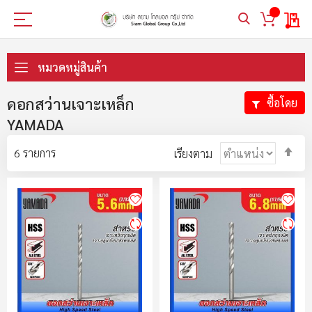
My 
ข้าม
ไป
หมวดหมู่สินค้า
ที่
เนื้อหา
ดอกสว่านเจาะเหล็ก
ซื้อโดย
YAMADA
ตั้ง
6
รายการ
เรียงตาม
ค่า
ตา
ลำ
มา
ไป
น้