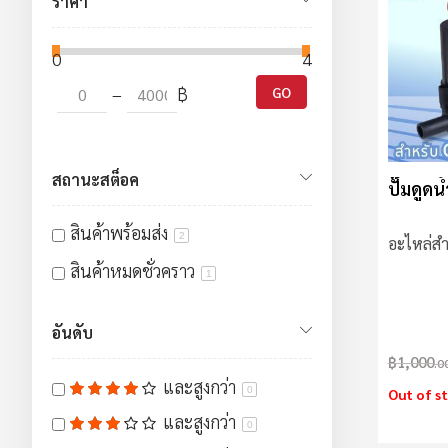
ราคา
0
40000
–
฿
GO
สถานะสต็อค
ปั๊มดูด
สินค้าพร้อมส่ง
2
อะไหล่สำห
สินค้าหมดชั่วคราว
1
อันดับ
฿1,000
.0
และสูงกว่า
0
Out of s
และสูงกว่า
0