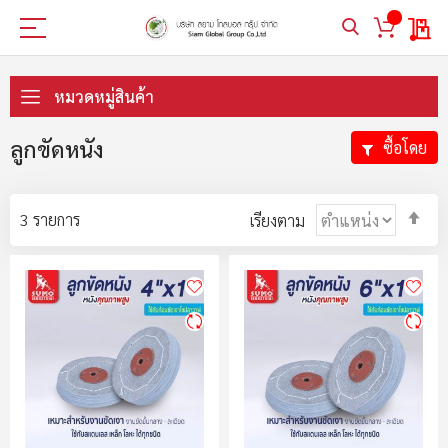
My 
ข้าม
ไป
หมวดหมู่สินค้า
ที่
เนื้อหา
ลูกขัดหนัง
ซื้อโดย
ตั้ง
3
รายการ
เรียงตาม
ค่า
ตา
ลำ
มา
ไป
น้