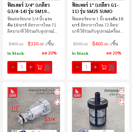
ฟิลเตอร์ 3/4" (เกลียว
ฟิลเตอร์ 1" (เกลียว G1-
G3/4-14) รุ่น SM19
11) รุ่น SM25 SUMO
SUMO
ฟิลเตอร์ขนาด 3/4 นิ้ว
แรง
ฟิลเตอร์ขนาด 1 นิ้ว
แรงดัน 10
ดัน 10 บาร์
อัตราการไหล 72
บาร์
อัตราการไหล 72 ลิตร/
ลิตร/นาที ใช้ร่วมกับอุปกรณ์
นาที ใช้ร่วมกับอุปกรณ์เครื่อง
เครื่องอัดฉีด
อัดฉีด
฿320
฿400
/ชิ้น
/ชิ้น
฿400
฿500
.00
.00
.00
.00
ลด 20%
ลด 20%
In Stock
In Stock