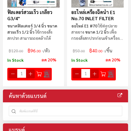
ฟิลเตอร์สวมเร็ว เกลียว
อะไหล่เครื่องฉีดน้ำ E1
G3/4"
No.70 INLET FILTER
ขนาดฟิลเตอร์ 3/4 นิ้ว ขนาด
อะไหล่ E1 #70
ใช้ต่อปลาย
สวมเร็ว 1/2 นิ้ว
ใช้กรองสิ่ง
สายยาง
ขนาด 1/2 นิ้ว
เพื่อ
สกปรก สามารถถอดล้างได้
กรองสิ่งสกปรกก่อนเข้าเครื่อง
ฉีดน้ำ
฿96
฿40
/ตัว
/ชิ้น
฿120
฿50
.00
.00
.00
.00
ลด 20%
ลด 20%
In Stock
In Stock
ค้นหาด้วยแบรนด์
แบรนด์