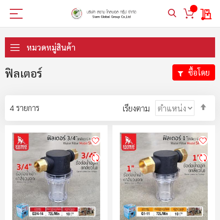
My 
ข้าม
ไป
หมวดหมู่สินค้า
ที่
เนื้อหา
ฟิลเตอร์
ซื้อโดย
ตั้ง
4
รายการ
เรียงตาม
ค่า
ตา
ลำ
มา
ไป
น้