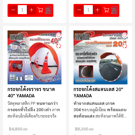
กระจกโค้งจราจร ขนาด
กระจกโค้งสแตนเลส 20"
40" YAMADA
YAMADA
วัสดุพลาสติก PP
ทนทานกว่า
ทำจากสแตนเลส เกรด
กระจกทั่วไปถึง 200 เท่า
ภาพ
304
ขอบอลูมิเนียม
พร้อมแถบ
สะท้อนใกล้เคียงกับระยะจริง
สะท้อนแสง
สะท้อนภาพได้ชัด
เจนไม่ขุ่นมัว
฿4,800
฿8,300
.00
.00