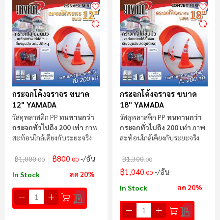
ลำ
มา
ไป
น้
กระจกโค้งจราจร ขนาด
กระจกโค้งจราจร ขนาด
12" YAMADA
18" YAMADA
วัสดุพลาสติก PP
ทนทานกว่า
วัสดุพลาสติก PP
ทนทานกว่า
กระจกทั่วไปถึง 200 เท่า
ภาพ
กระจกทั่วไปถึง 200 เท่า
ภาพ
สะท้อนใกล้เคียงกับระยะจริง
สะท้อนใกล้เคียงกับระยะจริง
฿800
/อัน
฿1,000
฿1,300
.00
.00
.00
฿1,040
/อัน
.00
ลด 20%
In Stock
ลด 20%
In Stock