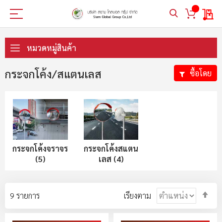
My 
ข้าม
ไป
หมวดหมู่สินค้า
ที่
เนื้อหา
กระจกโค้ง/สแตนเลส
ซื้อโดย
กระจกโค้งจราจร
กระจกโค้งสแตน
(5)
เลส (4)
ตั้ง
9
รายการ
เรียงตาม
ค่า
ตา