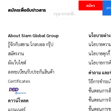
สมัคร
สมัครเพื่อรับข่าวสาร
กรอก
อีเมล
เพื่อ
สมัคร
About Siam Global Group
นโยบายต่าง
รับ
รู้จักกับสยาม โกลบอล กรุ๊ป
นโยบายความเ
ข่าวสาร:
สมัครงาน
นโยบายคุกกี้
ผังเว็บไซต์
นโยบายการคื
ลงทะเบียนรับประกันสินค้า
คำถาม และข
Certificates
วิธีการชำระเ
ขั้นตอนการสั่
ขั้นตอนการจั
ดาวน์โหลด
ขั้นตอนการ
แบนเนอร์