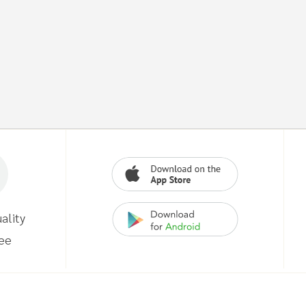
ality
ee