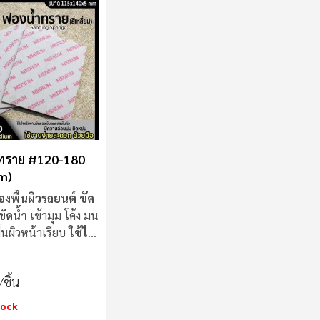
ทราย #120-180
m)
รองพื้นผิวรถยนต์
ขัด
ขัดน้ำ
เข้ามุม โค้ง มน
้นผิวหน้าเรียบ
ใช้ได้
/ชิ้น
tock