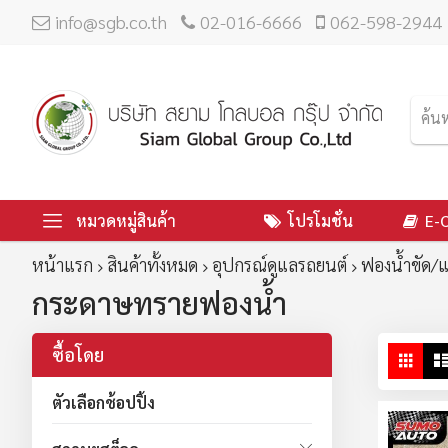
info@sgb.co.th
02-016-6666
062-598-2944
หมวดหมู่สินค้า
โปรโมชั่น
E-
หน้าแรก
สินค้าทั้งหมด
อุปกรณ์ดูแลรถยนต์
ฟองน้ำขัด/
กระดาษทรายฟองน้ำ
ซื้อโดย
ดู
ตาร
ใน
ตัวเลือกช้อปปิ้ง
มุม
มอ