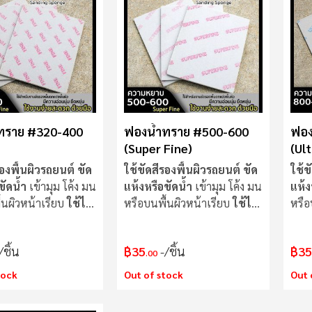
ทราย #320-400
ฟองน้ำทราย #500-600
ฟอง
(Super Fine)
(Ult
รองพื้นผิวรถยนต์
ขัด
ใช้ขัดสีรองพื้นผิวรถยนต์
ขัด
ใช้ข
ขัดน้ำ
เข้ามุม โค้ง มน
แห้งหรือขัดน้ำ
เข้ามุม โค้ง มน
แห้ง
้นผิวหน้าเรียบ
ใช้ได้
หรือบนพื้นผิวหน้าเรียบ
ใช้ได้
หรือ
ทุกวัสดุ
ทุกว
/ชิ้น
฿35
/ชิ้น
฿35
.00
tock
Out of stock
Out 