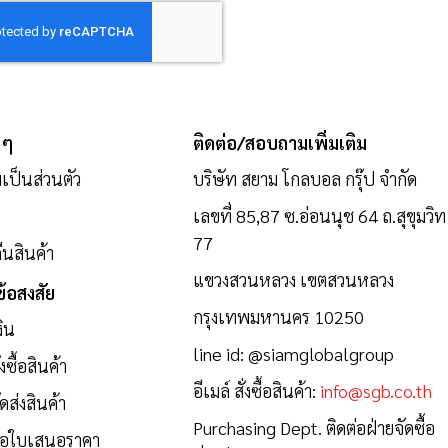
 ๆ
ติดต่อ/สอบถามเพิ่มเติม
ป็นส่วนตัว
บริษัท สยาม โกลบอล กรุ๊ป จำกัด
เลขที่ 85,87 ซ.อ่อนนุช 64 ถ.สุขุมวิท
77
นสินค้า
แขวงสวนหลวง เขตสวนหลวง
้อสงสัย
กรุงเทพมหานคร 10250
งิน
line id:
@siamglobalgroup
งซื้อสินค้า
อีเมล์ สั่งซื้อสินค้า:
info@sgb.co.th
ดส่งสินค้า
Purchasing Dept. ติดต่อฝ่ายจัดซื้อ
ขอใบเสนอราคา