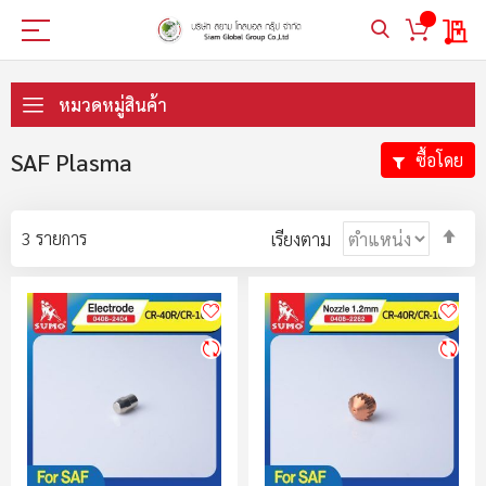
My 
ข้าม
ไป
หมวดหมู่สินค้า
ที่
เนื้อหา
SAF Plasma
ซื้อโดย
ตั้ง
3
รายการ
เรียงตาม
ค่า
ตา
ลำ
มา
ไป
น้