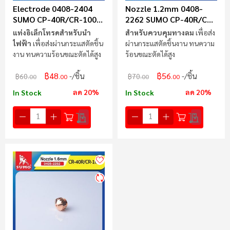
Electrode 0408-2404
Nozzle 1.2mm 0408-
SUMO CP-40R/CR-100R
2262 SUMO CP-40R/CR-
(SAF)
100R (SAF)
แท่งอิเล็กโทรดสำหรับนำ
สำหรับควบคุมทางลม
เพื่อส่ง
ไฟฟ้า
เพื่อส่งผ่านกระแสตัดชิ้น
ผ่านกระแสตัดชิ้นงาน ทนความ
งาน ทนความร้อนขณะตัดได้สูง
ร้อนขณะตัดได้สูง
฿48
฿56
/ชิ้น
/ชิ้น
฿60
฿70
.00
.00
.00
.00
ลด 20%
ลด 20%
In Stock
In Stock