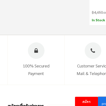
ลามไฟ
฿4,650
.0
In Stock
100% Secured
Customer Servi
Payment
Mail & Telepho
สมัคร