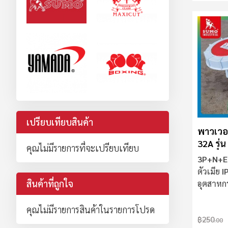
เปรียบเทียบสินค้า
พาวเวอร
32A รุ่
คุณไม่มีรายการที่จะเปรียบเทียบ
เมีย) S
3P+N+E 
ตัวเมีย
I
สินค้าที่ถูกใจ
อุตสาห
ลามไฟ
คุณไม่มีรายการสินค้าในรายการโปรด
฿250
.00