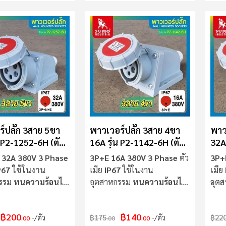
์ปลั๊ก 3สาย 5ขา
พาวเวอร์ปลั๊ก 3สาย 4ขา
พาว
น P2-1252-6H (ตัว
16A รุ่น P2-1142-6H (ตัว
32A 
UMO
เมีย) SUMO
เมี
32A 380V 3 Phase
3P+E 16A 380V 3 Phase
ตัว
3P+
P67
ใช้ในงาน
เมีย
IP67
ใช้ในงาน
เมีย
กรรม
ทนความร้อนไม่
อุตสาหกรรม
ทนความร้อนไม่
อุต
ลามไฟ
ลาม
฿200
฿140
/ตัว
฿175
/ตัว
฿22
.00
.00
.00