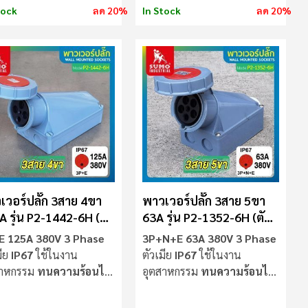
tock
ลด 20%
In Stock
ลด 20%
เวอร์ปลั๊ก 3สาย 4ขา
พาวเวอร์ปลั๊ก 3สาย 5ขา
A รุ่น P2-1442-6H (ตัว
63A รุ่น P2-1352-6H (ตัว
ย) SUMO
เมีย) SUMO
E 125A 380V 3 Phase
3P+N+E 63A 380V 3 Phase
มีย
IP67
ใช้ในงาน
ตัวเมีย
IP67
ใช้ในงาน
สาหกรรม
ทนความร้อนไม่
อุตสาหกรรม
ทนความร้อนไม่
ไฟ
ลามไฟ