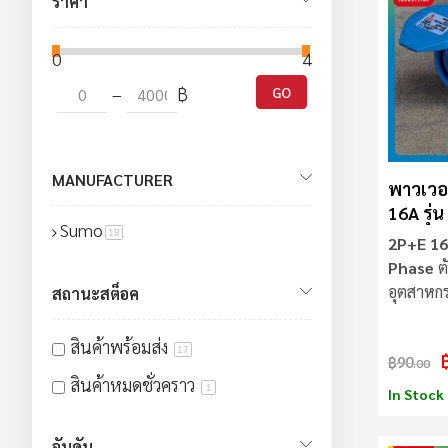
ราคา
0
4000
–
฿
GO
MANUFACTURER
พาวเวอร
16A รุ่
Sumo
เมีย) S
สินค้า
18
2P+E 16
Phase
ตั
อุตสาหก
สถานะสต็อค
ลามไฟ
สินค้าพร้อมส่ง
17
฿90
.00
สินค้าหมดชั่วคราว
1
In Stock
อันดับ