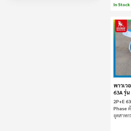
In Stock
พาวเวอร
63A รุ่
เมีย) S
2P+E 63
Phase
ตั
อุตสาหก
ลามไฟ