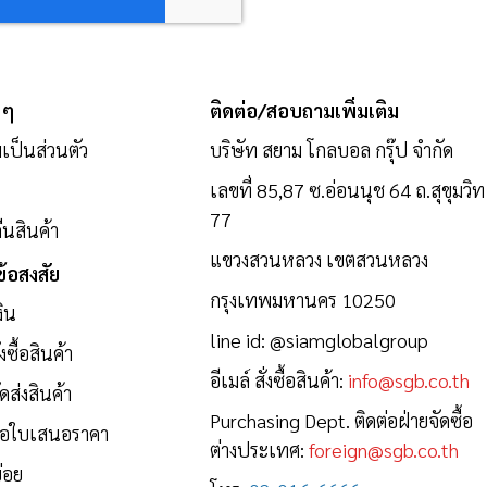
 ๆ
ติดต่อ/สอบถามเพิ่มเติม
ป็นส่วนตัว
บริษัท สยาม โกลบอล กรุ๊ป จำกัด
เลขที่ 85,87 ซ.อ่อนนุช 64 ถ.สุขุมวิท
77
นสินค้า
แขวงสวนหลวง เขตสวนหลวง
้อสงสัย
กรุงเทพมหานคร 10250
งิน
line id:
@siamglobalgroup
งซื้อสินค้า
อีเมล์ สั่งซื้อสินค้า:
info@sgb.co.th
ดส่งสินค้า
Purchasing Dept. ติดต่อฝ่ายจัดซื้อ
ขอใบเสนอราคา
ต่างประเทศ:
foreign@sgb.co.th
่อย