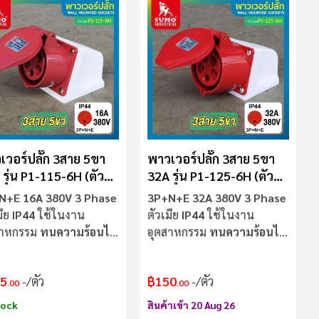
เวอร์ปลั๊ก 3สาย 5ขา
พาวเวอร์ปลั๊ก 3สาย 5ขา
รุ่น P1-115-6H (ตัว
32A รุ่น P1-125-6H (ตัว
ย) SUMO
เมีย) SUMO
N+E 16A 380V 3 Phase
3P+N+E 32A 380V 3 Phase
มีย
IP44
ใช้ในงาน
ตัวเมีย
IP44
ใช้ในงาน
สาหกรรม
ทนความร้อนไม่
อุตสาหกรรม
ทนความร้อนไม่
ไฟ
ลามไฟ
5
/ตัว
฿150
/ตัว
.00
.00
tock
สินค้าเข้า 20 Aug 26