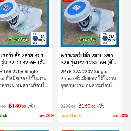
มาก
ไป
น้อย
เวอร์ปลั๊ก 2สาย 3ขา
พาวเวอร์ปลั๊ก 2สาย 3ขา
รุ่น P2-1132-6H (ตัว
32A รุ่น P2-1232-6H (ตัว
ย) SUMO
เมีย) SUMO
E 16A 220V Single
2P+E 32A 220V Single
se
ตัวเมีย
IP67
ใช้ในงาน
Phase
ตัวเมีย
IP67
ใช้ในงาน
สาหกรรม
ทนความร้อนไม่
อุตสาหกรรม ทนความร้อนไม่
ไฟ
ลามไฟ
฿140
฿160
5
/ตัว
฿200
/ตัว
.00
.00
.00
.00
tock
ลด 20%
Low Stock
ลด 20%