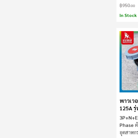
฿950
.00
In Stock
พาวเวอร
125A รุ
เมีย) S
3P+N+E 
Phase
ตั
อุตสาหก