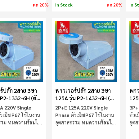
ลด 20%
In Stock
ลด 20%
In S
์ปลั๊ก 2สาย 3ขา
พาวเวอร์ปลั๊ก 2สาย 3ขา
พาว
น P2-1332-6H (ตัว
125A รุ่น P2-1432-6H (ตัว
125
UMO
เมีย) SUMO
เมี
A 220V Single
2P+E 125A 220V Single
3P+
วเมีย
IP67
ใช้ในงาน
Phase
ตัวเมีย
IP67
ใช้ในงาน
ตัวเ
รรม
ทนความร้อนไม่
อุตสาหกรรม
ทนความร้อนไม่
อุต
ลามไฟ
ลาม