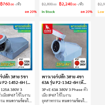
฿760
฿2,240
/ตัว
฿2,800
/ตัว
฿2,9
.00
.00
.00
ลด 20%
In Stock
ลด 20%
Low 
์ปลั๊ก 3สาย 5ขา
พาวเวอร์ปลั๊ก 3สาย 4ขา
่น P2-1452-6H (ตัว
63A รุ่น P2-1342-6H (ตัว
UMO
เมีย) SUMO
125A 380V 3
3P+E 63A 380V 3 Phase
ตัว
วเมีย
IP67
ใช้ในงาน
เมีย
IP67
ใช้ในงาน
รรม
ทนความร้อนไม่
อุตสาหกรรม
ทนความร้อนไม่