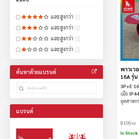
และสูงกว่า
0
และสูงกว่า
0
และสูงกว่า
0
และสูงกว่า
0
พาวเวอร
ค้นหาด้วยแบรนด์
16A รุ่
เมีย) S
3P+E 16
เมีย
IP4
อุตสาหก
ลามไฟ
แบรนด์
฿100
.00
In Stock