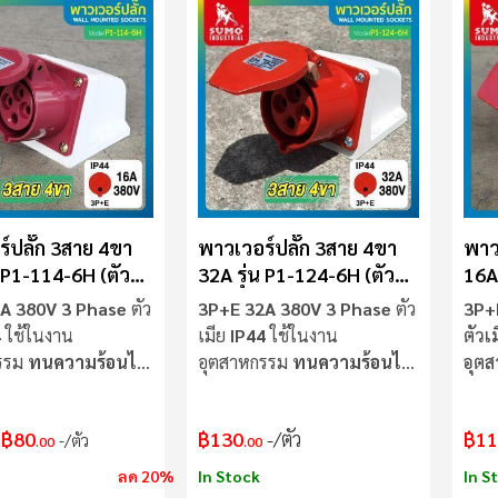
์ปลั๊ก 3สาย 4ขา
พาวเวอร์ปลั๊ก 3สาย 4ขา
พาว
น P1-114-6H (ตัว
32A รุ่น P1-124-6H (ตัว
16A 
UMO
เมีย) SUMO
เมี
A 380V 3 Phase
ตัว
3P+E 32A 380V 3 Phase
ตัว
3P+
4
ใช้ในงาน
เมีย
IP44
ใช้ในงาน
ตัวเ
รรม
ทนความร้อนไม่
อุตสาหกรรม
ทนความร้อนไม่
อุต
ลามไฟ
ลาม
฿80
฿130
/ตัว
฿11
/ตัว
.00
.00
ลด 20%
In Stock
In S