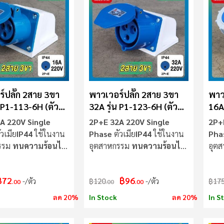
์ปลั๊ก 2สาย 3ขา
พาวเวอร์ปลั๊ก 2สาย 3ขา
พาว
น P1-113-6H (ตัว
32A รุ่น P1-123-6H (ตัว
16A 
UMO
เมีย) SUMO
เมี
A 220V Single
2P+E 32A 220V Single
2P+
วเมีย
IP44
ใช้ในงาน
Phase
ตัวเมีย
IP44
ใช้ในงาน
Pha
รรม
ทนความร้อนไม่
อุตสาหกรรม
ทนความร้อนไม่
อุต
ลามไฟ
ลาม
฿72
฿96
/ตัว
฿120
/ตัว
฿17
.00
.00
.00
ลด 20%
In Stock
ลด 20%
In S