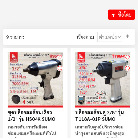
ซื้อโดย
ตั้ง
9
รายการ
เรียงตาม
ค่า
ตา
ลำ
มา
ไป
น้
ชุดบล็อกลมค้อนเดี่ยว
บล็อกลมค้อนคู่ 3/8" รุ่น
1/2" รุ่น HS04K SUMO
T118A-01P SUMO
เหมาะกับงานขันน็อต
เหมาะกับศูนย์บริการซ่อม
ซ่อมแซมเครื่องยนต์ทั่วไป
บำรุงยานยนต์
แรงบิดสูงสุด