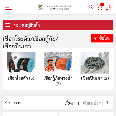
My 
ข้าม
ไป
หมวดหมู่สินค้า
ที่
เนื้อหา
เชือกโรยตัว/เชือกกู้ภัย/
ซื้อโดย
เชือกปีนเขา
เชือกโรยตัว (5)
เชือกกู้ภัยทางน้ำ
เชือกปีนเขา (2)
(2)
ตั้ง
9
รายการ
เรียงตาม
ค่า
ตา