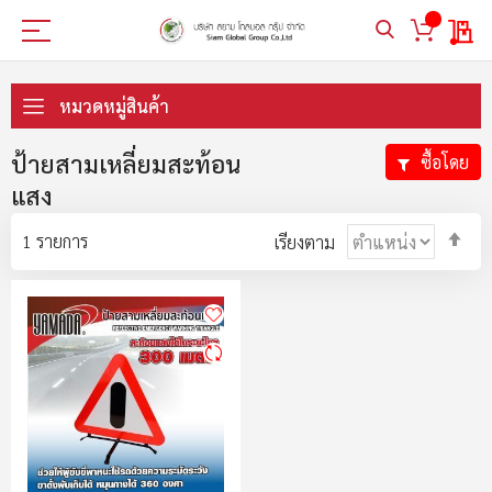
My 
ข้าม
ไป
หมวดหมู่สินค้า
ที่
เนื้อหา
ป้ายสามเหลี่ยมสะท้อน
ซื้อโดย
แสง
ตั้ง
1
รายการ
เรียงตาม
ค่า
ตา
ลำ
มา
ไป
น้