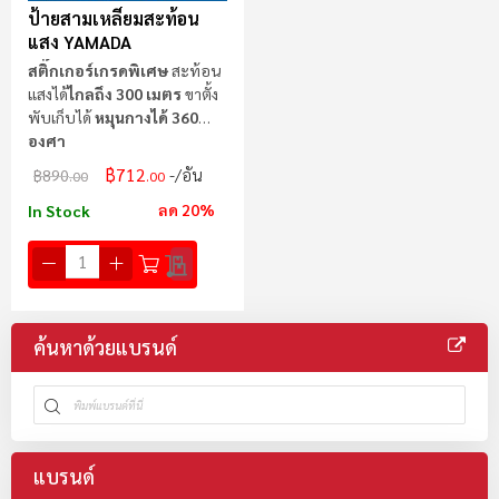
ป้ายสามเหลี่ยมสะท้อน
แสง YAMADA
สติ๊กเกอร์เกรดพิเศษ
สะท้อน
แสงได้
ไกลถึง 300 เมตร
ขาตั้ง
พับเก็บได้
หมุนกางได้ 360
องศา
฿712
/อัน
฿890
.00
.00
ลด 20%
In Stock
ค้นหาด้วยแบรนด์
แบรนด์