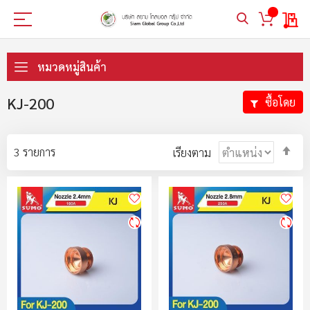
My 
ข้าม
ไป
หมวดหมู่สินค้า
ที่
เนื้อหา
KJ-200
ซื้อโดย
ตั้ง
3
รายการ
เรียงตาม
ค่า
ตา
ลำ
มา
ไป
น้