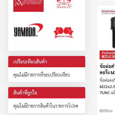
ติดตั้งง
เตอร์ที่ช
หัวจับได
หลาย รอ
เหล็ก, ไม้
ประเภทข
เพิ่มคว
ลดการสั่
เจาะมีควา
ต้องซื้อส
สามารถเปล
เปรียบเทียบสินค้า
งานกับดอก
ข้อต่อส
คอริ่ง 
คุณไม่มีรายการที่จะเปรียบเทียบ
1/4" 7
ข้อต่อคอร
M22x2.
สินค้าที่ถูกใจ
7UNC
ผล
S45C
คุณไม่มีรายการสินค้าในรายการโปรด
฿590
.00