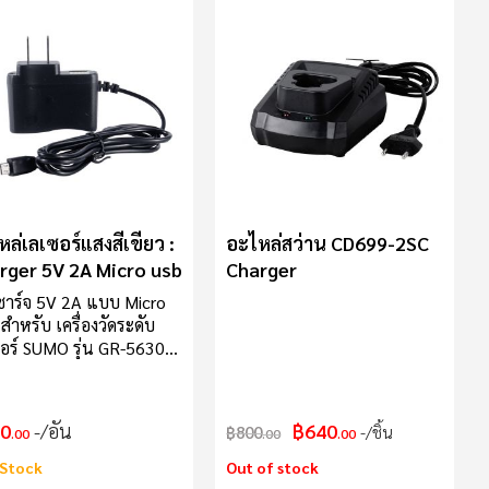
ล่เลเซอร์แสงสีเขียว :
อะไหล่สว่าน CD699-2SC
rger 5V 2A Micro usb
Charger
าร์จ 5V 2A แบบ Micro
สำหรับ เครื่องวัดระดับ
อร์ SUMO รุ่น GR-5630
ุ่น GR-1630 สายชาร์จ
2A แบบ Micro USB
รถใช้งานได้กับทั้ง เครื่อง
0
/อัน
฿640
฿800
/ชิ้น
.00
.00
.00
ะดับเลเซอร์ 5 เส้น SUMO
 GR-5630 และ เลเซอร์วัด
Stock
Out of stock
บ 16 เส้น SUMO รุ่น GR-