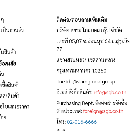
 ๆ
ติดต่อ/สอบถามเพิ่มเติม
ป็นส่วนตัว
บริษัท สยาม โกลบอล กรุ๊ป จำกัด
เลขที่ 85,87 ซ.อ่อนนุช 64 ถ.สุขุมวิท
77
นสินค้า
แขวงสวนหลวง เขตสวนหลวง
้อสงสัย
กรุงเทพมหานคร 10250
งิน
line id:
@siamglobalgroup
งซื้อสินค้า
อีเมล์ สั่งซื้อสินค้า:
info@sgb.co.th
ดส่งสินค้า
Purchasing Dept. ติดต่อฝ่ายจัดซื้อ
ขอใบเสนอราคา
ต่างประเทศ:
foreign@sgb.co.th
่อย
โทร:
02-016-6666