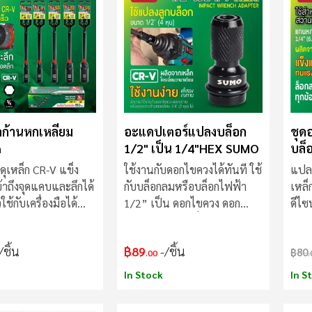
กก้านหกเหลี่ยม
อะแดปเตอร์แปลงบล็อก
ชุด
m
1/2" เป็น 1/4"HEX SUMO
บล็
ดุเหล็ก CR-V
แข็ง
ใช้งานกับดอกไขควงได้ทันที ใช้
แปลง
ข้าถึงจุดแคบและลึกได้
กับบล็อกลมหรือบล็อกไฟฟ้า
เหล็
ใช้กับเครื่องมือได้
1/2” เป็น ดอกไขควง ดอก
ดีไซน
าย
สว่านก้านหกเหลี่ยม 1/4”
แน่น
/ชิ้น
฿89
/ชิ้น
฿80
.00
.
In Stock
In S