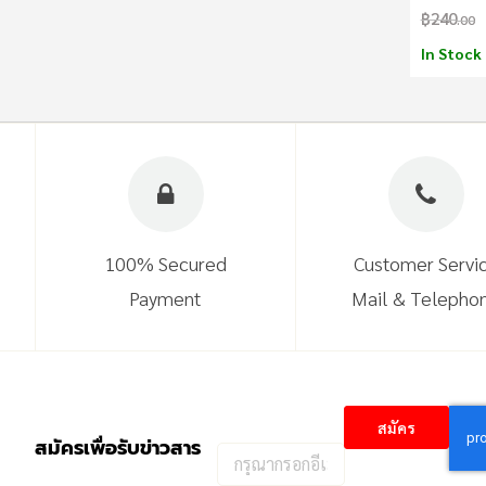
จำนวนข้อ
฿240
.00
น้ำหนัก 
In Stock
100% Secured
Customer Servi
Payment
Mail & Telepho
สมัคร
สมัครเพื่อรับข่าวสาร
กรอก
อีเมล