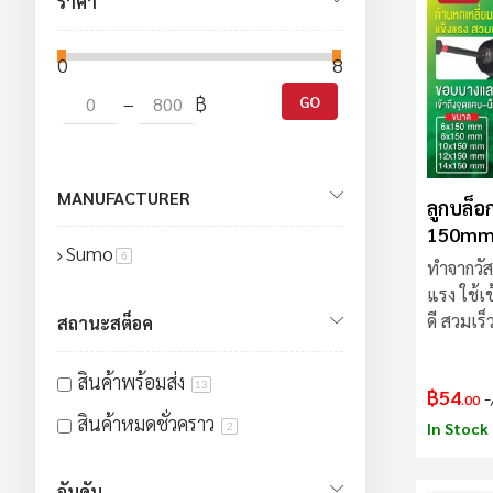
ราคา
0
800
–
฿
GO
MANUFACTURER
ลูกบล็อ
150m
Sumo
สินค้า
6
ทำจากวัส
แรง ใช้เ
ดี สวมเร็ว
สถานะสต็อค
หลากหล
สินค้าพร้อมส่ง
13
฿54
.00
สินค้าหมดชั่วคราว
In Stock
2
อันดับ