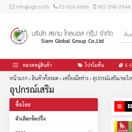
info@sgb.co.th
02-016-6666
062-598-2944
หมวดหมู่สินค้า
โปรโมชั่น
E-
หน้าแรก
สินค้าทั้งหมด
เครื่องมือช่าง
อุปกรณ์เสริม/อะไห
อุปกรณ์เสริม
ซื้อโดย
ดู
ตาร
ใน
ตัวเลือกช้อปปิ้ง
มุม
มอ