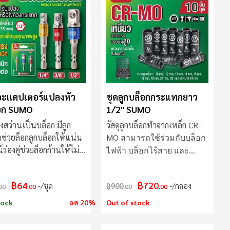
มาก
ไป
น้อย
อะแดปเตอร์แปลงหัว
ชุดลูกบล็อกกระแทกยาว
อก SUMO
1/2" SUMO
สว่านเป็นบล็อก มีลูก
วัสดุลูกบล็อกทำจากเหล็ก CR-
กช่วยล็อกลูกบล็อกให้แน่น
MO
สามารถใช้ร่วมกับบล็อก
์ร่องคู่ช่วยล็อกก้านให้ไม่
ไฟฟ้า บล็อกไร้สาย และ
 ไม่หลุดขณะใช้งาน
เครื่องมือลม
฿64
฿720
/ชุด
฿900
/กล่อง
00
.00
.00
.00
tock
ลด 20%
Out of stock