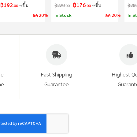
ต่อโซ่ : 33 sections
แนะนำ : ควรให้ผู้ที่มีความ
ต่อโ
฿192
฿176
/ชิ้น
฿220
/ชิ้น
฿28
.00
.00
.00
: 91.5 กรัม
ชำนาญในการประกอบอุปกรณ์
111
คำเตือน : ตรวจเช็คอุปกรณ์
ลด 20%
In Stock
ลด 20%
In S
ก่อนใช้งาน
ce
Fast Shipping
Highest Qu
ne
Guarantee
Guarant