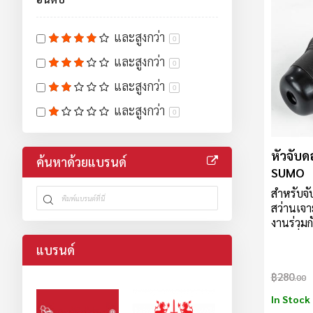
และสูงกว่า
0
และสูงกว่า
0
และสูงกว่า
0
และสูงกว่า
0
หัวจับด
ค้นหาด้วยแบรนด์
SUMO
สำหรับจั
สว่านเจา
งานร่วมกั
โรตารี่ ร
แบรนด์
แรงทนทา
คุณภาพสู
฿280
.00
หนักได้ด
หนา ลดโ
In Stock
หลุดหรื