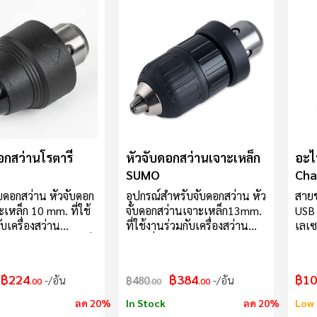
อกสว่านโรตารี่
หัวจับดอกสว่านเจาะเหล็ก
อะไห
SUMO
Cha
บดอกสว่าน หัวจับดอก
อุปกรณ์สำหรับจับดอกสว่าน หัว
สายช
ะเหล็ก 10 mm. ที่ใช้
จับดอกสว่านเจาะเหล็ก13mm.
USB 
บเครื่องสว่าน
ที่ใช้งานร่วมกับเครื่องสว่าน
เลเซ
ุ่น 626, 926 ความแข็ง
โรตารี่ รุ่น 626, 926
และร
น ผลิตจากวัสดุ
5V 
ง รองรับการใช้งาน
สามา
฿224
฿384
฿10
/อัน
฿480
/อัน
.00
.00
.00
ี จับดอกสว่านแน่น
วัดร
อกาสที่ดอกสว่านจะ
รุ่น
ลด 20%
In Stock
ลด 20%
Low 
อหมุนฟรีขณะใช้งาน
ระดั