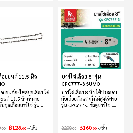
0 สายชาร์จแอนดรอยด์
์จไฟ AC100V-240 50/60
 DC 4.2V 1000 MA สาย
 Micro USB ทนทาน ไม่
น สามารถต่อตรงได้กับ
องวัดระดับเลเซอร์ทั้ง 2 รุ่น
ลื่อยยนต์ 11.5 นิ้ว
บาร์โซ่เลื่อย 8" รุ่น
MO
CPC777-3 SUMO
ื่อยยนต์อะไหล่ชุดเลื่อย โซ่
บาร์โซ่เลื่อย 8 นิ้ว ใช้ประกอบ
อยยนต์ 11.5 นิ้วเหมาะ
กับเลื่อยตัดแต่งกิ่งไม้สูงไร้สาย
บชุดเลื่อยบาร์โซ่ รุ่น
รุ่น CPC777-3 วัสดุบาร์โซ่ :
115 SUMO**บรรจุ 1
Steel 65 mn ความยาวบาร์โซ่
น/แพค**
: 8 นิ้ว น้ำหนักบาร์โซ่ : 260
กรัม ข้อแนะนำ : ควรให้ผู้ที่มี
฿128
฿160
0
/เส้น
฿200
/ชิ้น
.00
.00
.00
.00
ความชำนาญในการประกอบ