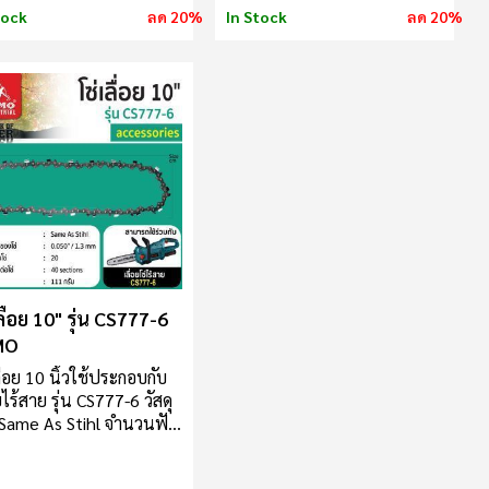
อุปกรณ์ คำเตือน : ตรวจเช็ค
tock
ลด 20%
In Stock
ลด 20%
อุปกรณ์ก่อนใช้งาน
ลื่อย 10" รุ่น CS777-6
MO
ื่อย 10 นิ้วใช้ประกอบกับ
ยไร้สาย รุ่น CS777-6 วัสดุ
: Same As Stihl จำนวนฟัน
: 20 ความหนาของโซ่ :
0" / 1.3 mm จำนวนข้อ