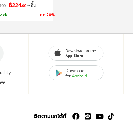
ซ่ : 40 sections น้ำหนัก :
฿224
0
/ชิ้น
.00
.00
 กรัม
tock
ลด 20%
ality
ee
ติดตามเราได้ที่