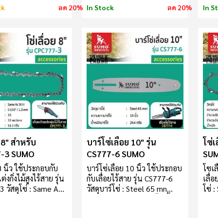
ck
ลด 20%
In Stock
ลด 20%
In S
ย 8" สำหรับ
บาร์โซ่เลื่อย 10" รุ่น
โซ่เ
7-3 SUMO
CS777-6 SUMO
SU
 8 นิ้ว ใช้ประกอบกับ
บาร์โซ่เลื่อย 10 นิ้ว ใช้ประกอบ
โซเล
ต่งกิ่งไม้สูงไร้สาย รุ่น
กับเลื่อยไร้สาย รุ่น CS777-6
เลื่อ
 วัสดุโซ่ : Same As
วัสดุบาร์โซ่ : Steel 65 mn
โซ่ 
นวนฟันโซ่ : 16 ความ
ความยาวบาร์โซ่ : 10 นิ้ว น้ำ
โซ่ 
ซ่ : .050" / 1.3 mm
หนักบาร์โซ่ : 264 กรัม ข้อ
.05