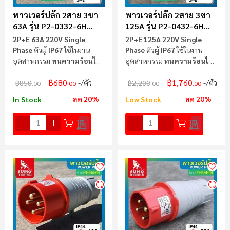
พาวเวอร์ปลั๊ก 2สาย 3ขา
พาวเวอร์ปลั๊ก 2สาย 3ขา
63A รุ่น P2-0332-6H
125A รุ่น P2-0432-6H
(ตัวผู้) SUMO
(ตัวผู้) SUMO
2P+E 63A 220V Single
2P+E 125A 220V Single
Phase
ตัวผู้
IP67
ใช้ในงาน
Phase
ตัวผู้
IP67
ใช้ในงาน
อุตสาหกรรม
ทนความร้อนไม่
อุตสาหกรรม
ทนความร้อนไม่
ลามไฟ
ลามไฟ
฿680
฿1,760
/ตัว
/ตัว
฿850
฿2,200
.00
.00
.00
.00
ลด 20%
ลด 20%
In Stock
Low Stock