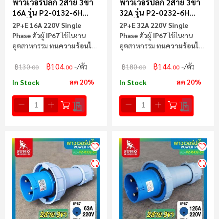
พาวเวอร์ปลั๊ก 2สาย 3ขา
พาวเวอร์ปลั๊ก 2สาย 3ขา
16A รุ่น P2-0132-6H
32A รุ่น P2-0232-6H
(ตัวผู้) SUMO
(ตัวผู้) SUMO
2P+E 16A 220V Single
2P+E 32A 220V Single
Phase
ตัวผู้
IP67
ใช้ในงาน
Phase
ตัวผู้
IP67
ใช้ในงาน
อุตสาหกรรม
ทนความร้อนไม่
อุตสาหกรรม
ทนความร้อนไม่
ลามไฟ
ลามไฟ
฿104
฿144
/ตัว
/ตัว
฿130
฿180
.00
.00
.00
.00
ลด 20%
ลด 20%
In Stock
In Stock