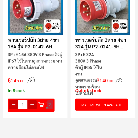
พาวเวอร์ปลั๊ก 3สาย 4ขา
พาวเวอร์ปลั๊ก 3สาย 4ขา
16A รุ่น P2-0142-6H
32A รุ่น P2-0241-6H
(ตัวผู้) SUMO
(ตัวผู้) SUMO
3P+E 16A 380V 3 Phase
ตัวผู้
3P+E 32A
IP67
ใช้ในงานอุตสาหกรรม
ทน
380V 3 Phase
ความร้อนไม่ลามไฟ
ตัวผู้
IP55
ใช้ใน
งาน
/ตัว
฿145
฿140
อุตสาหกรรม
/ตัว
฿175
.00
.00
.00
ทนความร้อน
In Stock
Out of stock
ไม่ลามไฟ
EMAIL ME WHEN AVAILABLE