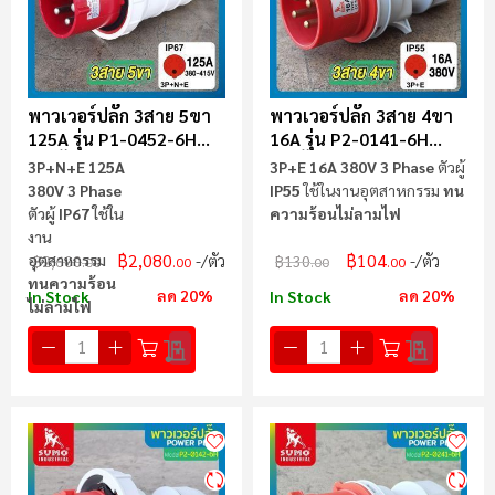
พาวเวอร์ปลั๊ก 3สาย 5ขา
พาวเวอร์ปลั๊ก 3สาย 4ขา
125A รุ่น P1-0452-6H
16A รุ่น P2-0141-6H
(ตัวผู้) SUMO
(ตัวผู้) SUMO
3P+N+E 125A
3P+E 16A 380V 3 Phase
ตัวผู้
380V 3 Phase
IP55
ใช้ในงานอุตสาหกรรม
ทน
ตัวผู้
IP67
ใช้ใน
ความร้อนไม่ลามไฟ
งาน
฿2,080
฿104
อุตสาหกรรม
/ตัว
/ตัว
฿2,600
฿130
.00
.00
.00
.00
ทนความร้อน
ลด 20%
ลด 20%
In Stock
In Stock
ไม่ลามไฟ