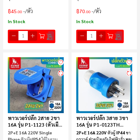
ลามไฟ
ลามไฟ
/ตัว
/ตัว
฿45
฿70
.00
.00
In Stock
In Stock
พาวเวอร์ปลั๊ก 2สาย 2ขา
พาวเวอร์ปลั๊ก 3สาย 3ขา
16A รุ่น P1-1123 (ตัวเมีย)
16A รุ่น P1-0123TH
SUMO
(ตัวผู้) SUMO
2P+E 16A 220V Single
2P+E 16A 220V
ตัวผู้
IP44
ขา
Phase
ตัวเมีย
IP54
ใช้ในงาน
กราวด์ ช่วยป้องกันไฟฟ้ารั่ว
ทน