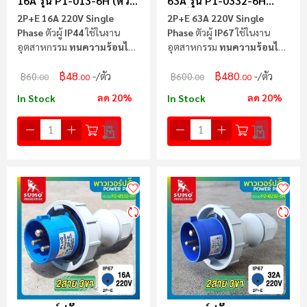
16A รุ่น P1-013-6H (ตัวผู้)
63A รุ่น P1-0332-6H
SUMO
(ตัวผู้) SUMO
2P+E 16A 220V Single
2P+E 63A 220V Single
Phase
ตัวผู้
IP44
ใช้ในงาน
Phase
ตัวผู้
IP67
ใช้ในงาน
อุตสาหกรรม
ทนความร้อนไม่
อุตสาหกรรม
ทนความร้อนไม่
ลามไฟ
ลามไฟ
฿48
฿480
/ตัว
/ตัว
฿60
฿600
.00
.00
.00
.00
ลด 20%
ลด 20%
In Stock
In Stock