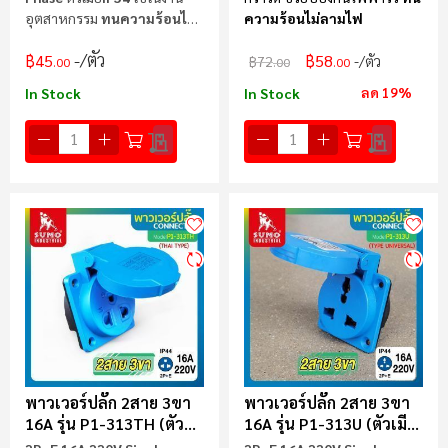
อุตสาหกรรม
ทนความร้อนไม่
ความร้อนไม่ลามไฟ
ลามไฟ
/ตัว
฿45
฿58
/ตัว
฿72
.00
.00
.00
ลด 19%
In Stock
In Stock
พาวเวอร์ปลั๊ก 2สาย 3ขา
พาวเวอร์ปลั๊ก 2สาย 3ขา
16A รุ่น P1-313TH (ตัว
16A รุ่น P1-313U (ตัวเมีย)
เมีย) Type Thai SUMO
Universal