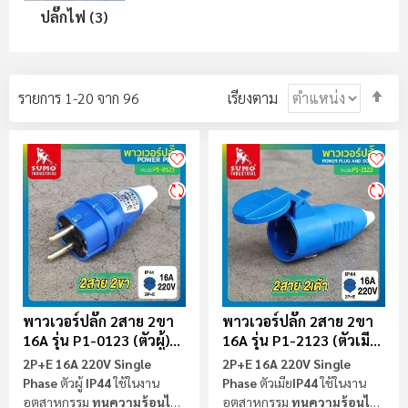
ปลั๊กไฟ (3)
ตั้ง
รายการ
1
-
20
จาก
96
เรียงตาม
ค่า
ตา
ลำ
มา
ไป
น้
พาวเวอร์ปลั๊ก 2สาย 2ขา
พาวเวอร์ปลั๊ก 2สาย 2ขา
16A รุ่น P1-0123 (ตัวผู้)
16A รุ่น P1-2123 (ตัวเมีย)
SUMO
SUMO
2P+E 16A 220V Single
2P+E 16A 220V Single
Phase
ตัวผู้
IP44
ใช้ในงาน
Phase
ตัวเมีย
IP44
ใช้ในงาน
อุตสาหกรรม
ทนความร้อนไม่
อุตสาหกรรม
ทนความร้อนไม่