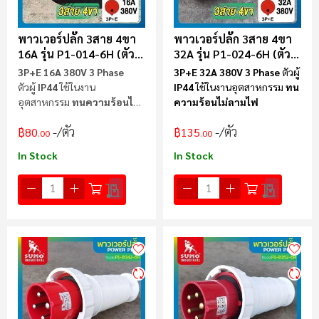
พาวเวอร์ปลั๊ก 3สาย 4ขา
พาวเวอร์ปลั๊ก 3สาย 4ขา
16A รุ่น P1-014-6H (ตัวผู้)
32A รุ่น P1-024-6H (ตัวผู้)
SUMO
SUMO
3P+E 16A 380V 3 Phase
3P+E 32A 380V 3 Phase
ตัวผู้
ตัวผู้
IP44
ใช้ในงาน
IP44
ใช้ในงานอุตสาหกรรม
ทน
อุตสาหกรรม
ทนความร้อนไม่
ความร้อนไม่ลามไฟ
ลามไฟ
/ตัว
/ตัว
฿80
฿135
.00
.00
In Stock
In Stock