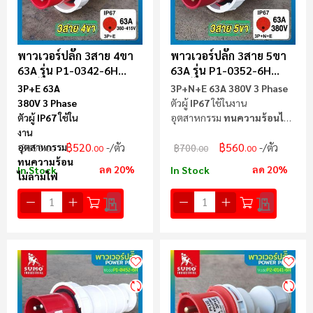
พาวเวอร์ปลั๊ก 3สาย 4ขา
พาวเวอร์ปลั๊ก 3สาย 5ขา
63A รุ่น P1-0342-6H
63A รุ่น P1-0352-6H
(ตัวผู้) SUMO
(ตัวผู้) SUMO
3P+E 63A
3P+N+E 63A 380V 3 Phase
380V 3 Phase
ตัวผู้
IP67
ใช้ในงาน
ตัวผู้
IP67
ใช้ใน
อุตสาหกรรม
ทนความร้อนไม่
งาน
ลามไฟ
฿520
฿560
อุตสาหกรรม
/ตัว
/ตัว
฿650
฿700
.00
.00
.00
.00
ทนความร้อน
ลด 20%
ลด 20%
In Stock
In Stock
ไม่ลามไฟ