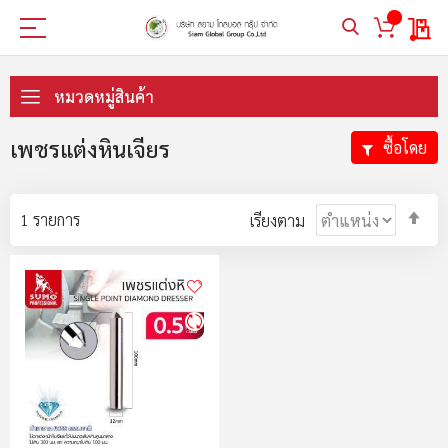
My 
ข้าม
ไป
หมวดหมู่สินค้า
ที่
เนื้อหา
เพชรแต่งหินเจียร
ซื้อโดย
ตั้ง
1
รายการ
เรียงตาม
ค่า
ตา
ลำ
มา
ไป
น้