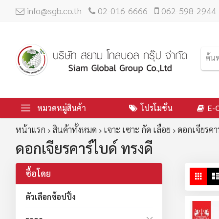
info@sgb.co.th
02-016-6666
062-598-2944
หมวดหมู่สินค้า
โปรโมชั่น
E-
หน้าแรก
สินค้าทั้งหมด
เจาะ เซาะ กัด เลื่อย
ดอกเจียรคาร
ดอกเจียรคาร์ไบด์ ทรงดี
ซื้อโดย
ดู
ตาร
ใน
ตัวเลือกช้อปปิ้ง
มุม
มอ