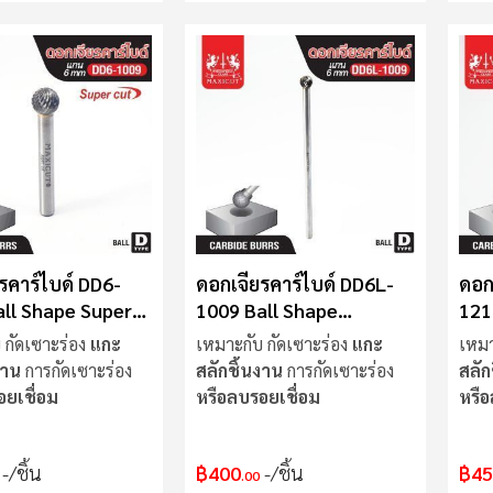
รคาร์ไบด์ DD6-
ดอกเจียรคาร์ไบด์ DD6L-
ดอก
ll Shape Super
1009 Ball Shape
121
MAXICUT
Cut
 กัดเซาะร่อง
แกะ
เหมาะกับ กัดเซาะร่อง
แกะ
เหมา
งาน
การกัดเซาะร่อง
สลักชิ้นงาน
การกัดเซาะร่อง
สลัก
อยเชื่อม
หรือลบรอยเชื่อม
หรือ
/ชิ้น
฿400
/ชิ้น
฿45
.00