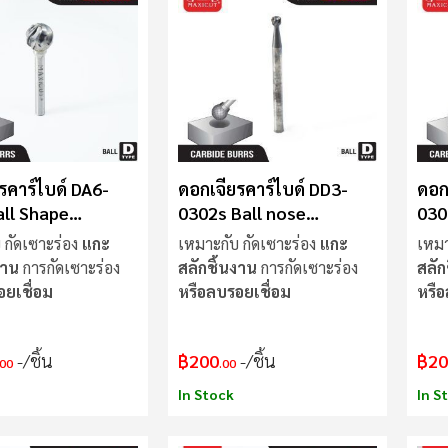
รคาร์ไบด์ DA6-
ดอกเจียรคาร์ไบด์ DD3-
ดอก
ll Shape
0302s Ball nose
030
UT
MAXICUT
Cut
 กัดเซาะร่อง
แกะ
เหมาะกับ กัดเซาะร่อง
แกะ
เหมา
งาน
การกัดเซาะร่อง
สลักชิ้นงาน
การกัดเซาะร่อง
สลัก
อยเชื่อม
หรือลบรอยเชื่อม
หรือ
/ชิ้น
฿200
/ชิ้น
฿20
.00
.00
In Stock
In S