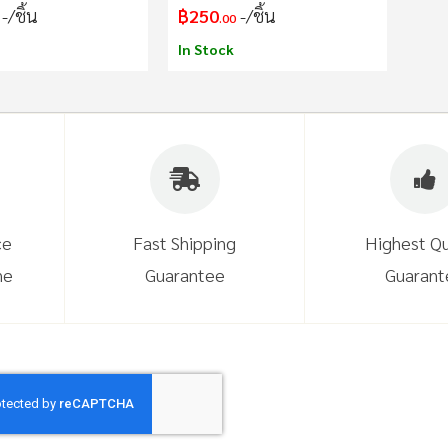
/ชิ้น
฿250
/ชิ้น
.00
In Stock
ce
Fast Shipping
Highest Qu
ne
Guarantee
Guarant