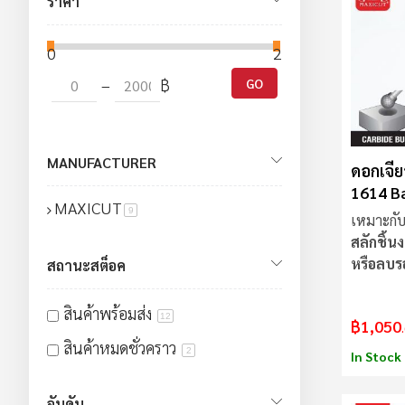
ราคา
0
2000
–
฿
GO
MANUFACTURER
ดอกเจีย
1614 Ba
MAXICUT
MAXIC
สินค้า
9
เหมาะกับ
สลักชิ้น
หรือลบร
สถานะสต็อค
สินค้าพร้อมส่ง
12
฿1,050
สินค้าหมดชั่วคราว
2
In Stock
อันดับ