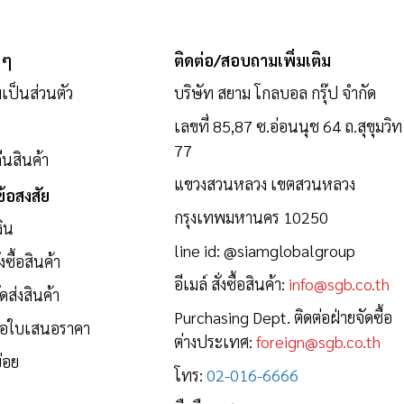
 ๆ
ติดต่อ/สอบถามเพิ่มเติม
ป็นส่วนตัว
บริษัท สยาม โกลบอล กรุ๊ป จำกัด
เลขที่ 85,87 ซ.อ่อนนุช 64 ถ.สุขุมวิท
77
นสินค้า
แขวงสวนหลวง เขตสวนหลวง
้อสงสัย
กรุงเทพมหานคร 10250
งิน
line id:
@siamglobalgroup
งซื้อสินค้า
อีเมล์ สั่งซื้อสินค้า:
info@sgb.co.th
ดส่งสินค้า
Purchasing Dept. ติดต่อฝ่ายจัดซื้อ
ขอใบเสนอราคา
ต่างประเทศ:
foreign@sgb.co.th
่อย
โทร:
02-016-6666