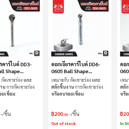
รคาร์ไบด์ DD3-
ดอกเจียรคาร์ไบด์ DD6-
ดอก
ll Shape
0605 Ball Shape
060
UT
MAXICUT
Cut
 กัดเซาะร่อง
แกะ
เหมาะกับ กัดเซาะร่อง
แกะ
เหมา
งาน
การกัดเซาะร่อง
สลักชิ้นงาน
การกัดเซาะร่อง
สลัก
อยเชื่อม
หรือลบรอยเชื่อม
หรือ
/ชิ้น
฿200
/ชิ้น
฿20
.00
Out of stock
In S