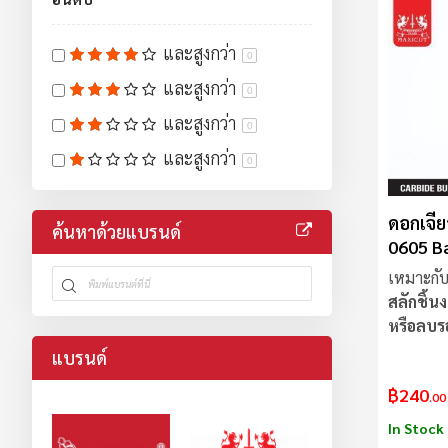
และสูงกว่า
0
และสูงกว่า
0
และสูงกว่า
0
และสูงกว่า
0
ดอกเจีย
ค้นหาด้วยแบรนด์
0605 Ba
MAXIC
เหมาะกับ
สลักชิ้น
หรือลบร
แบรนด์
฿240
.00
In Stock