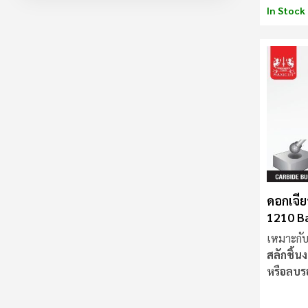
In Stock
ดอกเจีย
1210 Ba
MAXIC
เหมาะกับ
สลักชิ้น
หรือลบร