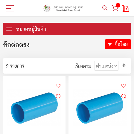
My 
ข้าม
ไป
หมวดหมู่สินค้า
ที่
เนื้อหา
ข้อต่อตรง
ซื้อโดย
ตั้ง
9
รายการ
เรียงตาม
ค่า
ตา
ลำ
มา
ไป
น้