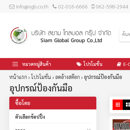
info@sgb.co.th
02-016-6666
062-598-2944
หมวดหมู่สินค้า
โปรโมชั่น
E-
หน้าแรก
โปรโมชั่น
ลดล้างสต๊อก
อุปกรณ์ป้องกันมือ
อุปกรณ์ป้องกันมือ
ซื้อโดย
ดู
ตาร
ใน
ตัวเลือกช้อปปิ้ง
มุม
มอ