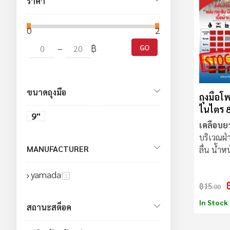
ราคา
0
20
–
฿
GO
ขนาดถุงมือ
ถุงมือโ
ไนไตร 8
9"
YAMAD
เคลือบย
บริเวณฝ่
MANUFACTURER
ลื่น น้ำห
แบบไร้ตะ
yamada
สินค้า
1
฿15
.00
In Stock
สถานะสต็อค