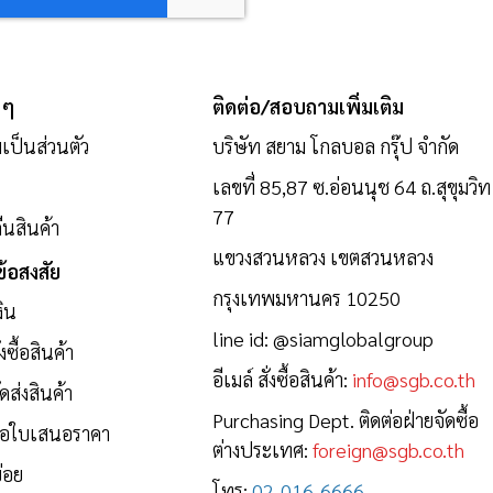
 ๆ
ติดต่อ/สอบถามเพิ่มเติม
ป็นส่วนตัว
บริษัท สยาม โกลบอล กรุ๊ป จำกัด
เลขที่ 85,87 ซ.อ่อนนุช 64 ถ.สุขุมวิท
77
นสินค้า
แขวงสวนหลวง เขตสวนหลวง
้อสงสัย
กรุงเทพมหานคร 10250
งิน
line id:
@siamglobalgroup
งซื้อสินค้า
อีเมล์ สั่งซื้อสินค้า:
info@sgb.co.th
ดส่งสินค้า
Purchasing Dept. ติดต่อฝ่ายจัดซื้อ
ขอใบเสนอราคา
ต่างประเทศ:
foreign@sgb.co.th
่อย
โทร:
02-016-6666