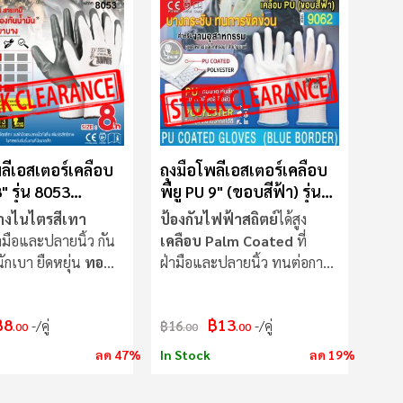
พลีเอสเตอร์เคลือบ
ถุงมือโพลีเอสเตอร์เคลือบ
" รุ่น 8053
พียู PU 9" (ขอบสีฟ้า) รุ่น
A
9062
างไนไตรสีเทา
ป้องกันไฟฟ้าสถิตย์
ได้สูง
ามือและปลายนิ้ว กัน
เคลือบ Palm Coated
ที่
นักเบา ยืดหยุ่น
ทอ
ฝ่ามือและปลายนิ้ว ทนต่อการ
เข็บ 13 เข็ม
กัดกร่อน
฿8
฿13
/คู่
฿16
/คู่
.00
.00
.00
ลด 47%
In Stock
ลด 19%