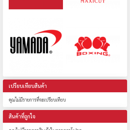
เปรียบเทียบสินค้า
คุณไม่มีรายการที่จะเปรียบเทียบ
สินค้าที่ถูกใจ