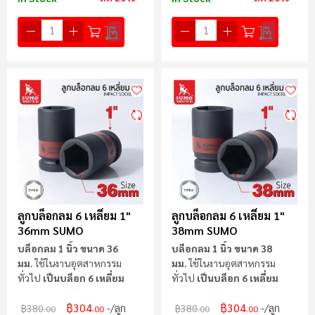
ลูกบล็อกลม 6 เหลี่ยม 1"
ลูกบล็อกลม 6 เหลี่ยม 1"
36mm SUMO
38mm SUMO
บล็อกลม 1 นิ้ว ขนาด 36
บล็อกลม 1 นิ้ว ขนาด 38
มม.
ใช้ในงานอุตสาหกรรม
มม.
ใช้ในงานอุตสาหกรรม
ทั่วไป
เป็นบล็อก 6 เหลี่ยม
ทั่วไป
เป็นบล็อก 6 เหลี่ยม
฿304
฿304
/ลูก
/ลูก
฿380
฿380
.00
.00
.00
.00