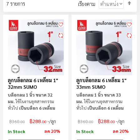
ตั้ง
7
รายการ
เรียงตาม
ค่า
ตา
ลำ
มา
ไป
น้
ลูกบล็อกลม 6 เหลี่ยม 1"
ลูกบล็อกลม 6 เหลี่ยม 1"
32mm SUMO
33mm SUMO
บล็อกลม 1 นิ้ว ขนาด 32
บล็อกลม 1 นิ้ว ขนาด 33
มม.
ใช้ในงานอุตสาหกรรม
มม.
ใช้ในงานอุตสาหกรรม
ทั่วไป
เป็นบล็อก 6 เหลี่ยม
ทั่วไป
เป็นบล็อก 6 เหลี่ยม
฿288
฿288
/ลูก
/ลูก
฿360
฿360
.00
.00
.00
.00
ลด 20%
ลด 20%
In Stock
In Stock