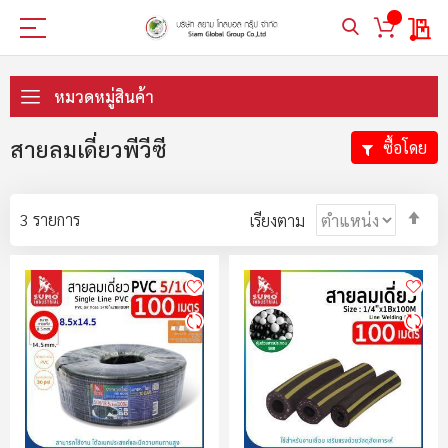
My 
ข้าม
ไป
หมวดหมู่สินค้า
ที่
เนื้อหา
สายลมเดี่ยวพีวีซี
ซื้อโดย
ตั้ง
3
รายการ
เรียงตาม
ค่า
ตา
ลำ
มา
ไป
น้