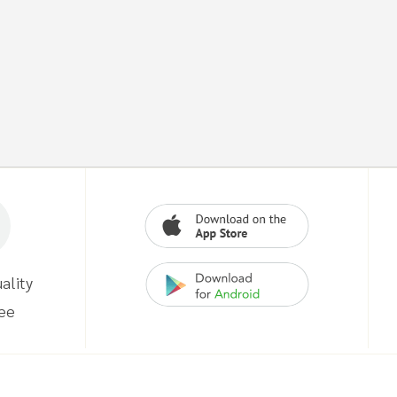
ality
ee