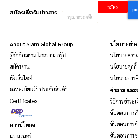
สมัคร
สมัครเพื่อรับข่าวสาร
กรอก
อีเมล
เพื่อ
สมัคร
About Siam Global Group
นโยบายต่าง
รับ
รู้จักกับสยาม โกลบอล กรุ๊ป
นโยบายความเ
ข่าวสาร:
สมัครงาน
นโยบายคุกกี้
ผังเว็บไซต์
นโยบายการคื
ลงทะเบียนรับประกันสินค้า
คำถาม และข
Certificates
วิธีการชำระเ
ขั้นตอนการสั่
ขั้นตอนการจั
ดาวน์โหลด
ขั้นตอนการ
แบนเนอร์