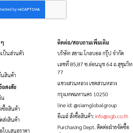
 ๆ
ติดต่อ/สอบถามเพิ่มเติม
ป็นส่วนตัว
บริษัท สยาม โกลบอล กรุ๊ป จำกัด
เลขที่ 85,87 ซ.อ่อนนุช 64 ถ.สุขุมวิท
77
นสินค้า
แขวงสวนหลวง เขตสวนหลวง
้อสงสัย
กรุงเทพมหานคร 10250
งิน
line id:
@siamglobalgroup
งซื้อสินค้า
อีเมล์ สั่งซื้อสินค้า:
info@sgb.co.th
ดส่งสินค้า
Purchasing Dept. ติดต่อฝ่ายจัดซื้อ
ขอใบเสนอราคา