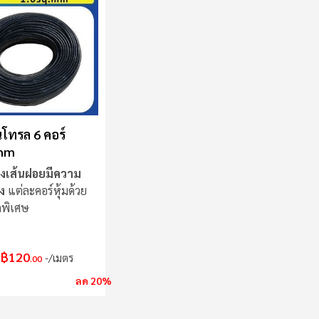
โทรล 6 คอร์
.mm
งเส้นฝอยมีความ
ง
แต่ละคอร์หุ้มด้วย
ดพิเศษ
฿120
/เมตร
.00
ลด 20%