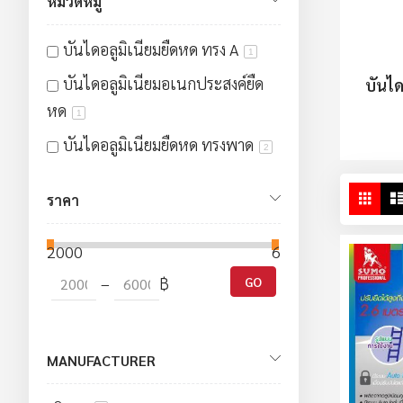
หมวดหมู่
บันไดอลูมิเนียมยืดหด ทรง A
1
บันไดอลูมิเนียมอเนกประสงค์ยืด
บันได
หด
1
บันไดอลูมิเนียมยืดหด ทรงพาด
2
ดู
ตาร
ราคา
ใน
มุม
2000
6000
มอ
–
฿
GO
MANUFACTURER