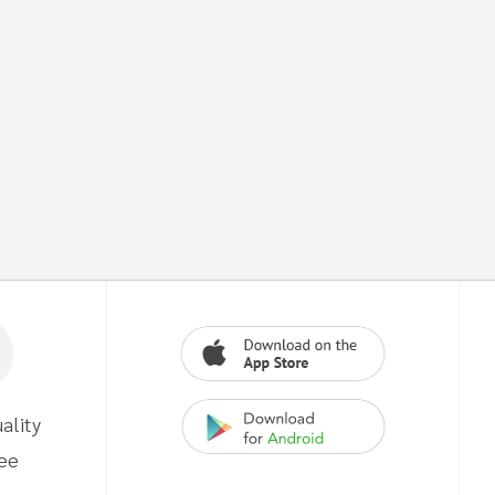
ality
ee