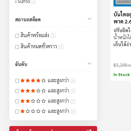
Sumo
สินค้า
4
บันไดอล
สถานะสต็อค
พาด 2.6
08A
ปรับยืดไ
สินค้าพร้อมส่ง
4
น้ำหนักได
เก็บได้ง่
สินค้าหมดชั่วคราว
0
สะดวก
อันดับ
฿3,200
.0
In Stock
และสูงกว่า
0
และสูงกว่า
0
และสูงกว่า
0
และสูงกว่า
0