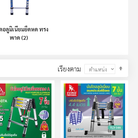
ดอลูมิเนียมยืดหด ทรง
พาด (2)
ตั้ง
เรียงตาม
ค่า
ตาม
ลำดับ
มาก
ไป
น้อย