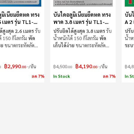
ูมิเนียมยืดหด ทรง
บันไดอลูมิเนียมยืดหด ทรง
บัน
 เมตร รุ่น TL1-
พาด 3.8 เมตร รุ่น TL1-
A 2
12A
ด้สูงสุด 2.6 เมตร
รับ
ปรับยืดได้สูงสุด 3.8 เมตร
รับ
ปรับ
้ 150 กิโลกรัม
พัด
น้ำหนักได้ 150 กิโลกรัม
พัด
น้ำห
าย
ขนาดกระทัดลัด
เก็บได้ง่าย
ขนาดกระทัดลัด
ระบบ
สะดวก
บัน
฿2,990
฿4,190
/อัน
฿4,500
/อัน
฿4,8
0
.00
.00
.00
ลด 7%
In Stock
ลด 7%
In S