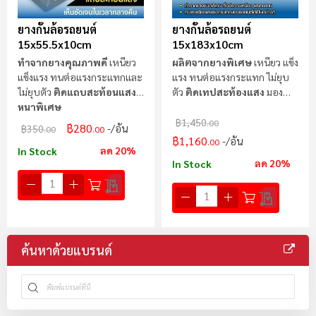
ยางกั้นล้อรถยนต์
ยางกั้นล้อรถยนต์
15x55.5x10cm
15x183x10cm
ทำจากยางคุณภาพดี
เหนียว
ผลิตจากยางพิเศษ
เหนียว แข็ง
แข็งแรง ทนต่อแรงกระแทกและ
แรง ทนต่อแรงกระแทก ไม่ยุบ
ไม่ยุบตัว
ติดแถบสะท้อนแสง
ตัว
ติดเทปสะท้องแสง
มอง
หนาพิเศษ
เห็นชัดเจนในเวลากลางคืน
฿1,450
.00
฿280
/อัน
฿350
.00
.00
฿1,160
/อัน
.00
ลด 20%
In Stock
ลด 20%
In Stock
ค้นหาด้วยแบรนด์