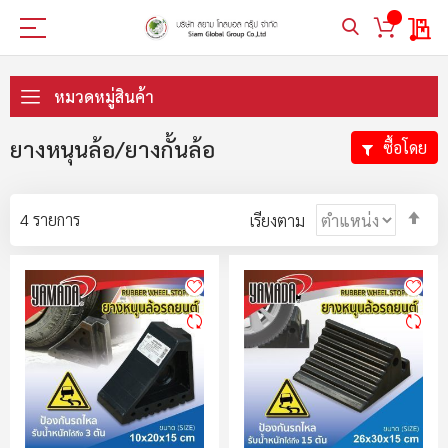
My 
ข้าม
ไป
หมวดหมู่สินค้า
ที่
เนื้อหา
ยางหนุนล้อ/ยางกั้นล้อ
ซื้อโดย
ตั้ง
4
รายการ
เรียงตาม
ค่า
ตา
ลำ
มา
ไป
น้