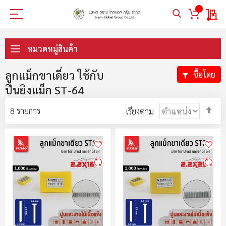
My 
ข้าม
ไป
หมวดหมู่สินค้า
ที่
เนื้อหา
ลูกแม็กขาเดี่ยว ใช้กับ
ซื้อโดย
ปืนยิงแม็ก ST-64
ตั้ง
8
รายการ
เรียงตาม
ค่า
ตา
ลำ
มา
ไป
น้