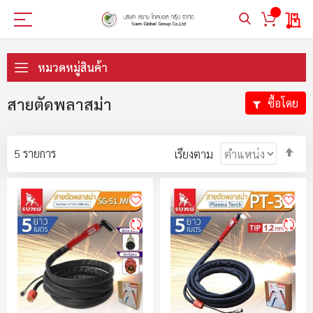
My 
ข้าม
ไป
หมวดหมู่สินค้า
ที่
เนื้อหา
สายตัดพลาสม่า
ซื้อโดย
ตั้ง
5
รายการ
เรียงตาม
ค่า
ตา
ลำ
มา
ไป
น้