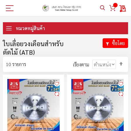
My 
ข้าม
ไป
หมวดหมู่สินค้า
ที่
เนื้อหา
ใบเลื่อยวงเดือนสำหรับ
ซื้อโดย
ตัดไม้ (ATB)
ตั้ง
10
รายการ
เรียงตาม
ค่า
ตา
ลำ
มา
ไป
น้