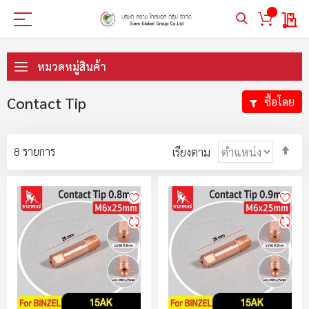
My 
ข้าม
ไป
หมวดหมู่สินค้า
ที่
เนื้อหา
Contact Tip
ซื้อโดย
ตั้ง
8
รายการ
เรียงตาม
ค่า
ตา
ลำ
มา
ไป
น้