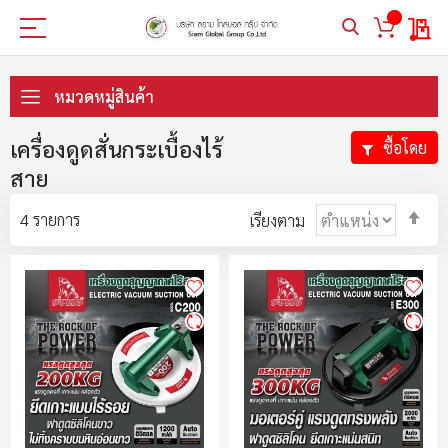
My 
ข้าม
ไป
หมวดหมู่สินค้า
ที่
เนื้อหา
เครื่องดูดสั่นกระเบื้องไร้
ซื้อโดย
สาย
ตั้ง
4
รายการ
เรียงตาม
ค่า
ตา
ลำ
มา
ไป
น้