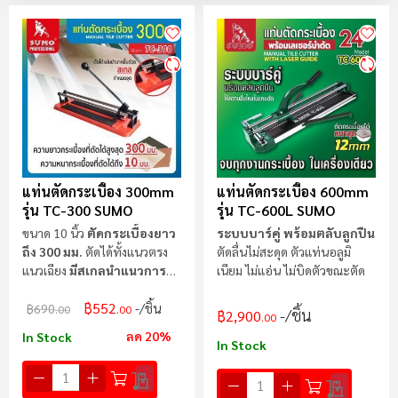
ตา
ลำ
มา
ไป
น้
แท่นตัดกระเบื้อง 300mm
แท่นตัดกระเบื้อง 600mm
รุ่น TC-300 SUMO
รุ่น TC-600L SUMO
ขนาด 10 นิ้ว
ตัดกระเบื้องยาว
ระบบบาร์คู่ พร้อมตลับลูกปืน
ถึง 300 มม.
ตัดได้ทั้งแนวตรง
ตัดลื่นไม่สะดุด ตัวแท่นอลูมิ
แนวเฉียง
มีสเกลนำแนวการ
เนียม ไม่แอ่น ไม่บิดตัวขณะตัด
ตัด
฿552
/ชิ้น
฿690
.00
.00
/ชิ้น
฿2,900
.00
ลด 20%
In Stock
In Stock