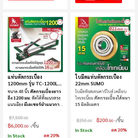
แท่นตัดกระเบื้อง
ใบมีดแท่นตัดกระเบื้อง
1200mm รุ่น TC-1200L
22mm SUMO
SUMO
ขนาด 48 นิ้ว
ตัดกระเบื้องยาว
ใบมีดทังสเตนคาร์ไบด์ เคลือบ
ถึง 12
00 มม
. ตัดได้ทั้งแนวตรง
ไทเทเนี่ยม
ตัดกระเบื้องได้หนา
แนวเฉียง
มีเลเซอร์นำแนวการ
15 มิลลิเมตร
ตัด
฿7,500
.00
฿200
/ชิ้น
฿250
.00
.00
฿6,000
/ชิ้น
.00
ลด 20%
In Stock
ลด 20%
In Stock