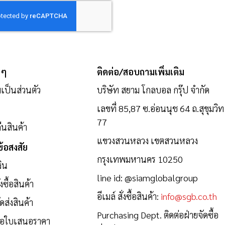
 ๆ
ติดต่อ/สอบถามเพิ่มเติม
ป็นส่วนตัว
บริษัท สยาม โกลบอล กรุ๊ป จำกัด
เลขที่ 85,87 ซ.อ่อนนุช 64 ถ.สุขุมวิท
77
นสินค้า
แขวงสวนหลวง เขตสวนหลวง
้อสงสัย
กรุงเทพมหานคร 10250
งิน
line id:
@siamglobalgroup
งซื้อสินค้า
อีเมล์ สั่งซื้อสินค้า:
info@sgb.co.th
ดส่งสินค้า
Purchasing Dept. ติดต่อฝ่ายจัดซื้อ
ขอใบเสนอราคา