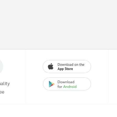
ality
ee