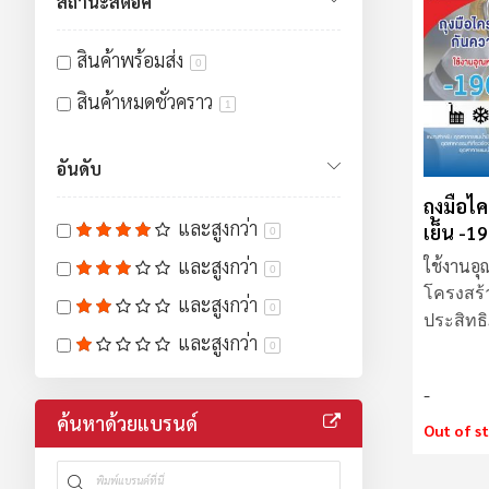
สถานะสต็อค
สินค้าพร้อมส่ง
0
สินค้าหมดชั่วคราว
1
อันดับ
ถุงมือไ
และสูงกว่า
เย็น -19
0
14011
และสูงกว่า
ใช้งานอุณ
0
โครงสร้
และสูงกว่า
0
ประสิทธ
และสูงกว่า
เย็นได้ดีเ
0
ค้นหาด้วยแบรนด์
Out of s