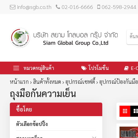
info@sgb.co.th
02-016-6666
062-598-2944
หมวดหมู่สินค้า
โปรโมชั่น
E-
หน้าแรก
สินค้าทั้งหมด
อุปกรณ์เซฟตี้
อุปกรณ์ป้องกันมือ
ถุงมือกันความเย็น
ซื้อโดย
ดู
ตาร
ใน
ตัวเลือกช้อปปิ้ง
มุม
มอ