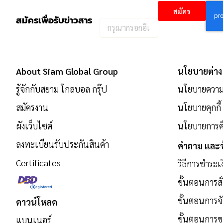
สมัคร
สมัครเพื่อรับข่าวสาร
กรอก
อีเมล
เพื่อ
สมัคร
About Siam Global Group
นโยบายต่าง
รับ
รู้จักกับสยาม โกลบอล กรุ๊ป
นโยบายความเ
ข่าวสาร:
สมัครงาน
นโยบายคุกกี้
ผังเว็บไซต์
นโยบายการคื
ลงทะเบียนรับประกันสินค้า
คำถาม และข
Certificates
วิธีการชำระเ
ขั้นตอนการสั่
ขั้นตอนการจั
ดาวน์โหลด
ขั้นตอนการ
แบนเนอร์