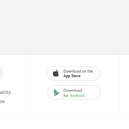
ality
ee