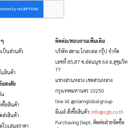
 ๆ
ติดต่อ/สอบถามเพิ่มเติม
ป็นส่วนตัว
บริษัท สยาม โกลบอล กรุ๊ป จำกัด
เลขที่ 85,87 ซ.อ่อนนุช 64 ถ.สุขุมวิท
77
นสินค้า
แขวงสวนหลวง เขตสวนหลวง
้อสงสัย
กรุงเทพมหานคร 10250
งิน
line id:
@siamglobalgroup
งซื้อสินค้า
อีเมล์ สั่งซื้อสินค้า:
info@sgb.co.th
ดส่งสินค้า
Purchasing Dept. ติดต่อฝ่ายจัดซื้อ
ขอใบเสนอราคา