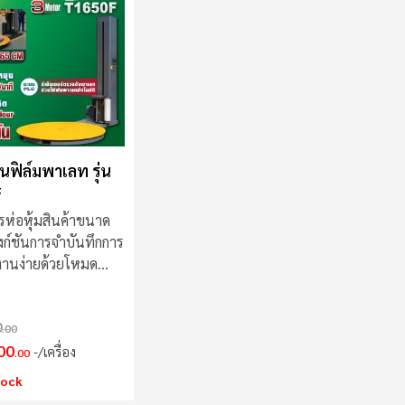
ันฟิล์มพาเลท รุ่น
F
รห่อหุ้มสินค้าขนาด
ังก์ชันการจำบันทึกการ
ช้งานง่ายด้วยโหมด
0
.00
00
/เครื่อง
.00
tock