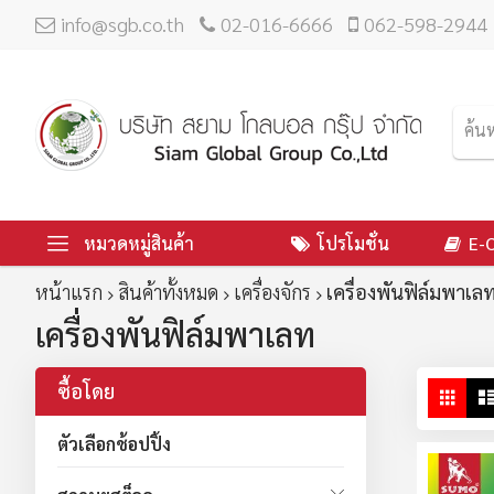
info@sgb.co.th
02-016-6666
062-598-2944
หมวดหมู่สินค้า
โปรโมชั่น
E-
หน้าแรก
สินค้าทั้งหมด
เครื่องจักร
เครื่องพันฟิล์มพาเล
เครื่องพันฟิล์มพาเลท
ซื้อโดย
ดู
ตาร
ใน
ตัวเลือกช้อปปิ้ง
มุม
มอ