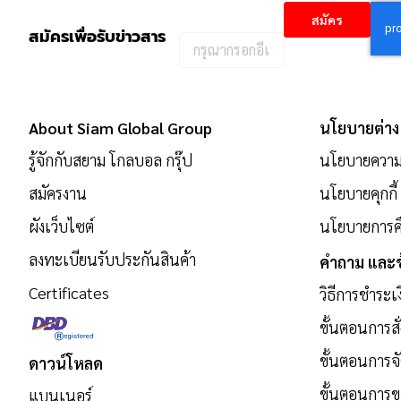
สมัคร
สมัครเพื่อรับข่าวสาร
กรอก
อีเมล
เพื่อ
สมัคร
About Siam Global Group
นโยบายต่าง
รับ
รู้จักกับสยาม โกลบอล กรุ๊ป
นโยบายความเ
ข่าวสาร:
สมัครงาน
นโยบายคุกกี้
ผังเว็บไซต์
นโยบายการคื
ลงทะเบียนรับประกันสินค้า
คำถาม และข
Certificates
วิธีการชำระเ
ขั้นตอนการสั่
ขั้นตอนการจั
ดาวน์โหลด
ขั้นตอนการ
แบนเนอร์