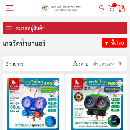
My 
ข้าม
ไป
หมวดหมู่สินค้า
ที่
เนื้อหา
เกจวัดน้ำยาแอร์
ซื้อโดย
ตั้ง
2
รายการ
เรียงตาม
ค่า
ตา
ลำ
มา
ไป
น้