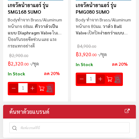
เกจวัดน้ำยาแอร์ รุ่น
เกจวัดน้ำยาแอร์ รุ่น
SMG168 SUMO
PMG080 SUMO
Bodyทำจาก Brass/Aluminum
Body ทำจาก Brass/Aluminum
หน้าเกจ 68มม.
ตัววาล์วเป็น
หน้าเกจ 80มม.
วาล์ว Ball
แบบ Diaphragm Valve
ในเคส
Valve
เปิดปิด
ง่ายกว่าแบบ
ป้องกันรอยขีดข่วน และ แรง
Diaphragm Valve
กระแทกอย่างดี
฿4,900
.00
฿3,920
/ชุด
.00
฿2,900
.00
฿2,320
/ชุด
ลด 20%
.00
In Stock
ลด 20%
In Stock
ค้นหาด้วยแบรนด์