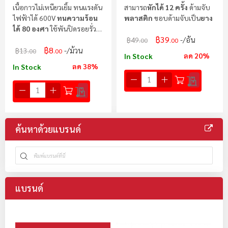
เนื้อกาวไม่เหนียวเยิ้ม ทนแรงดัน
สามารถ
หักได้ 12 ครั้ง
ด้ามจับ
ไฟฟ้าได้ 600V
ทนความร้อน
พลาสติก
ขอบด้ามจับเป็น
ยาง
ได้ 80 องศา
ใช้พันปิดรอยรั่วได้
฿39
ดี
/อัน
฿49
.00
.00
฿8
/ม้วน
฿13
.00
.00
ลด 20%
In Stock
ลด 38%
In Stock