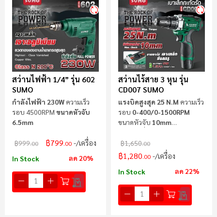
ไป
น้
สว่านไฟฟ้า 1/4” รุ่น 602
สว่านไร้สาย 3 หุน รุ่น
SUMO
CD007 SUMO
กำลังไฟฟ้า 230W
ความเร็ว
แรงบิดสูงสุด 25 N.m
ความเร็ว
รอบ 4500RPM
ขนาดหัวจับ
รอบ
0-400/0-1500RPM
6.5mm
ขนาดหัวจับ
10mm
แบตเตอรี่
12V
฿799
/เครื่อง
฿999
฿1,650
.00
.00
.00
฿1,280
/เครื่อง
.00
ลด 20%
In Stock
ลด 22%
In Stock