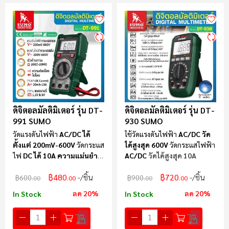
ดิจิตอลมัลติมิเตอร์ รุ่น DT-
ดิจิตอลมัลติมิเตอร์ รุ่น DT-
991 SUMO
930 SUMO
วัดแรงดันไฟฟ้า
AC/DC ได้
ใช้วัดแรงดันไฟฟ้า
AC/DC วัด
ตั้งแต่ 200mV-600V
วัดกระแส
ได้สูงสุด 600V
วัดกระแสไฟฟ้า
ไฟ
DC ได้ 10A ความแม่นยำ
AC/DC
วัดได้สูงสุด
10A
±0.5%
฿480
฿720
/ชิ้น
/ชิ้น
฿600
฿900
.00
.00
.00
.00
ลด 20%
ลด 20%
In Stock
In Stock