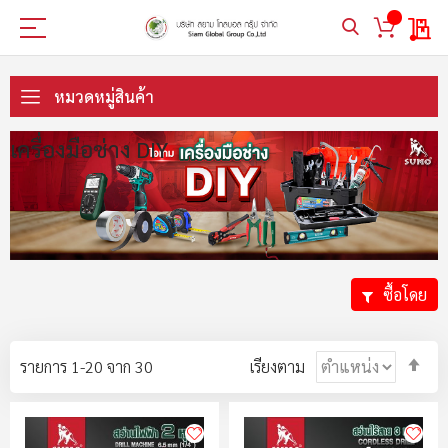
My 
ข้าม
ไป
หมวดหมู่สินค้า
ที่
เนื้อหา
เครื่องมือช่าง DIY
ซื้อโดย
ตั้ง
รายการ
1
-
20
จาก
30
เรียงตาม
ค่า
ตา
ลำ
มา