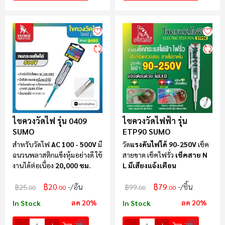
ไขควงวัดไฟ รุ่น 0409
ไขควงวัดไฟฟ้า รุ่น
SUMO
ETP90 SUMO
สำหรับวัดไฟ
AC
100 - 500V
มี
วัด
แรงดันไฟได้ 90-250V
เช็ค
ฉนวนพลาสติกแข็งหุ้มอย่างดี ใช้
สายขาด เช็คไฟรั่ว
เช็คสาย N
งานได้ต่อเนื่อง
20,000 ชม.
L
มีเสียงแจ้งเตือน
฿20
฿79
/อัน
/ชิ้น
฿25
฿99
.00
.00
.00
.00
ลด 20%
ลด 20%
In Stock
In Stock