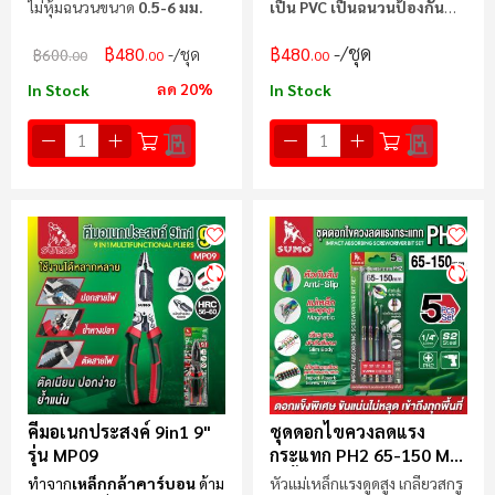
ไม่หุ้มฉนวนขนาด
0.5-6 มม.
เป็น PVC เป็นฉนวนป้องกัน
ด้ามจับจับสบาย
/ชุด
฿480
฿480
/ชุด
฿600
.00
.00
.00
ลด 20%
In Stock
In Stock
คีมอเนกประสงค์ 9in1 9"
ชุดดอกไขควงลดแรง
รุ่น MP09
กระแทก PH2 65-150 Mm
(5ชิ้น/ชุด)
ทำจาก
เหล็กกล้าคาร์บอน
ด้าม
หัวแม่เหล็กแรงดูดสูง เกลียวสกรู