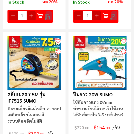
ลด 20%
ลด 20%
In Stock
In Stock
ตลับเมตร 7.5M รุ่น
ปืนกาว 20W SUMO
IF7525 SUMO
ใช้กับกาวแท่ง Ø7mm
ตะขอเกี่ยวมีแม่เหล็ก
สายเทป
ทำความร้อนได้รวดเร็ว ใช้งาน
เคลือบด้วยไนลอน
มี
ได้ทันทีภายใน 3-5 นาที สำหรับ
ระบบ
ล็อคอัตโนมัติ
งาน DIY
฿154
/อัน
฿220
.00
.00
฿300
/อัน
฿375
.00
.00