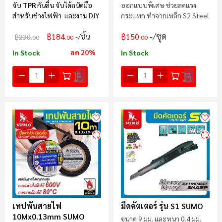
จับ
TPR
กันลื่น จับได้ถนัดมือ
ออกแบบพิเศษ ช่วยลดแรง
สำหรับช่างไฟฟ้า และงาน DIY
กระแทก ทำจากเหล็ก S2 Steel
/ชุด
฿184
฿150
/ชิ้น
฿230
.00
.00
.00
ลด 20%
In Stock
In Stock
เทปพันสายไฟ
มีดคัตเตอร์ รุ่น S1 SUMO
10Mx0.13mm SUMO
ขนาด 9 มม. และหนา 0.4 มม.