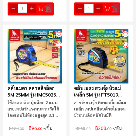
ตลับเมตร คลาสสิกล็อก
ตลับเมตร ฮวงจุ้ยหัวแม่
5M 25MM รุ่น IMC5025
เหล็ก 5M รุ่น FT5019
SUMO
SUMO
ใช้สะดวกด้วย
ปุ่มล็อก 2 แบบ
สายวัดฮวงจุ้ย
ตะขอเกี่ยวมีแม่
สายเทปแข็งแรงทนทาน
วัดได้
เหล็ก
เทป
เคลือบด้วยไนลอน
โดยเทปไม่หักงอสูงสุด 3.1
มีระบบ
ล็อคอัตโนมัติ
เมตร
฿96
฿208
/ชิ้น
/อัน
฿120
฿260
.00
.00
.00
.00