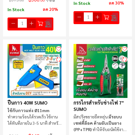
ลด 30%
In Stock
ลด 20%
In Stock
ปืนกาว 40W SUMO
กรรไกรสำหรับช่างไฟ 7"
SUMO
ใช้กับกาวแท่ง Ø11mm
ทำความร้อนได้รวดเร็ว ใช้งาน
มีสปริงขยายยืดหยุ่น
มีระบบ
ได้ทันทีภายใน 3-5 นาที สำหรับ
เซฟตี้ล็อค
ด้ามจับเป็นยาง
งาน DIY
(PP+TPR)
ทำให้จับถนัดใช้งาน