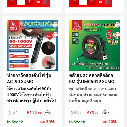
ปากกาวัดแรงดันไฟ รุ่น
ตลับเมตร คลาสสิกล็อก
AC-90 SUMO
5M รุ่น IMC5019 SUMO
ใช้ตรวจวัด
แรงดันไฟ 90 ถึง
คลาสสิคล็อก
สายเทปแสดง
1000V
ใช้ในงาน ช่างไฟฟ้า
ทั้งหน่วย
นิ้ว
และ
เมตริก ตะขอ
ช่างซ่อมบำรุง ผู้ใช้งานทั่วไป
ยึดด้วยหมุด 3 หมุด
฿112
฿79
/ชิ้น
/ชิ้น
฿160
฿99
.00
.00
.00
.00
ลด 30%
ลด 20%
In Stock
In Stock