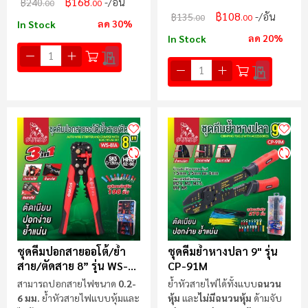
฿168
/อัน
ได้ง่าย
฿240
.00
.00
฿108
/อัน
฿135
.00
.00
ลด 30%
In Stock
ลด 20%
In Stock
ชุดคีมปอกสายออโต้/ย้ำ
ชุดคีมย้ำหางปลา 9" รุ่น
สาย/ตัดสาย 8” รุ่น WS-
CP-91M
81A
สามารถปอกสายไฟขนาด
0.2-
ย้ำหัวสายไฟได้ทั้งแบบ
ฉนวน
6 มม.
ย้ำหัวสายไฟแบบหุ้มและ
หุ้ม
และ
ไม่มีฉนวนหุ้ม
ด้ามจับ