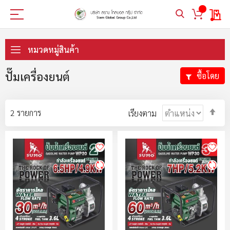
My 
ข้าม
ไป
หมวดหมู่สินค้า
ที่
เนื้อหา
ปั๊มเครื่องยนต์
ซื้อโดย
ตั้ง
2
รายการ
เรียงตาม
ค่า
ตา
ลำ
มา
ไป
น้