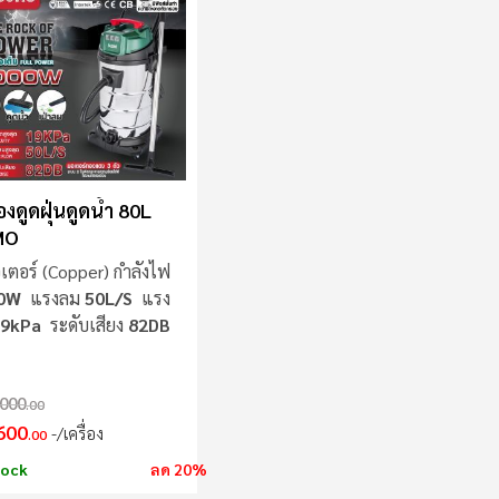
มาก
ไป
น้อย
่องดูดฝุ่นดูดน้ำ 80L
MO
เตอร์ (Copper) กำลังไฟ
00W
แรงลม
50L/S
แรง
9kPa
ระดับเสียง
82DB
000
.00
600
/เครื่อง
.00
tock
ลด 20%