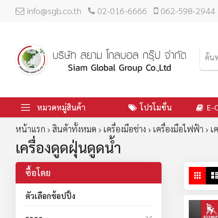
info@sgb.co.th
02-016-6666
062-598-2944
หมวดหมู่สินค้า
โปรโมชั่น
E-
หน้าแรก
สินค้าทั้งหมด
เครื่องมือช่าง
เครื่องมือไฟฟ้า
เค
เครื่องดูดฝุ่นดูดน้ำ
ซื้อโดย
ดู
ตาร
ใน
ตัวเลือกช้อปปิ้ง
มุม
มอ