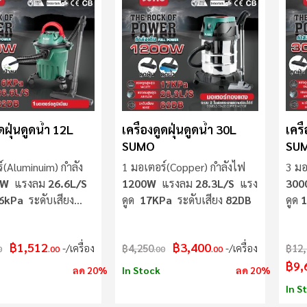
ูดฝุ่นดูดน้ำ 12L
เครื่องดูดฝุ่นดูดน้ำ 30L
เครื
SUMO
SU
์(Aluminuim) กำลัง
1 มอเตอร์(Copper) กำลังไฟ
3 มอ
0W
แรงลม
26.6L/S
1200W
แรงลม
28.3L/S
แรง
30
6kPa
ระดับเสียง
ดูด
17KPa
ระดับเสียง
82DB
ดูด
1
฿1,512
฿3,400
/เครื่อง
฿4,250
/เครื่อง
฿12,
0
.00
.00
.00
฿9,
ลด 20%
In Stock
ลด 20%
In S