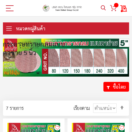
My 
ข้าม
ไป
หมวดหมู่สินค้า
ที่
เนื้อหา
กระดาษทรายกลมแบบ
ตาข่าย 5 นิ้ว
ซื้อโดย
ตั้ง
7
รายการ
เรียงตาม
ค่า
ตา
ลำ
มา